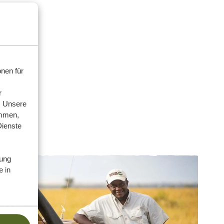
nen für
r
. Unsere
ammen,
Dienste
ung
e in