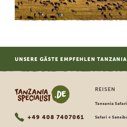
Footer
UNSERE GÄSTE EMPFEHLEN TANZANIA 
Tanzania Specialist
REISEN
Tansania Safar
+49 408 7407061
Safari + Sansib