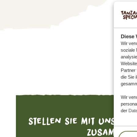
Diese 
Wir ver
soziale
analysi
Website
Partner
die Sie 
gesamme
Wir ver
personal
der
Dat
Stellen Sie mit uns Ihr
zusammen