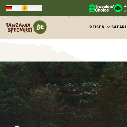
4
€
DE
Euro
B
Tanzania Specialist
REISEN
SAFARI
Flitterwochen in Tansania und Sansibar
Mit Flitterwochen in Tansania und Sansibar sagen Si
Lebens. An Ihre Hochzeitsreise nach Tansania werde
lebhaft zurückerinnern: von der majestätischen Ser
hin zu den magischen Gewürzinseln Sansibars und k
Erkunden Sie die Schönheit Tansanias mit einem priv
nach Sonnenuntergang jede Menge Luxus in gemütli
für perfekte Momente zu Zweit.