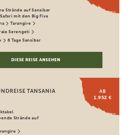
he Strände auf Sansibar
afari mit den Big Five
ha
Tarangire
rale Serengeti
o
6 Tage Sansibar
DIESE REISE ANSEHEN
UNDREISE TANSANIA
AB
1.952 €
ektakel
ende Strände auf
rangire