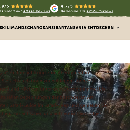
.9/5
4.7/5
asierend auf
4833+ Reviews
Basierend auf
1252+ Reviews
S
KILIMANDSCHARO
SANSIBAR
TANSANIA ENTDECKEN
e „Ja“ zu Romantik und zum Abenteuer Ihres
n Sie sich auch noch zur goldenen Hochzeit
engeti und Nächten unter dem Sternenhimmel bis
ulturellen Begegnungen der besonderen Art.
aten Safari-Guide im Safari-Jeep und genießen Sie
chen, romantischen und authentischen Lodges: