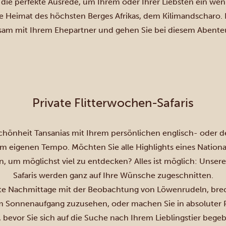
die perfekte Ausrede, um Ihrem oder Ihrer Liebsten ein w
ie Heimat des höchsten Berges Afrikas, dem Kilimandscharo. 
 mit Ihrem Ehepartner und gehen Sie bei diesem Abente
Private Flitterwochen-Safaris
chönheit Tansanias mit Ihrem persönlichen englisch- oder
d
m eigenen Tempo. Möchten Sie alle Highlights eines Nationa
n, um möglichst viel zu entdecken? Alles ist möglich: Unsere
Safaris werden ganz auf Ihre Wünsche zugeschnitten.
te Nachmittage mit der Beobachtung von Löwenrudeln, brec
m Sonnenaufgang zuzusehen, oder machen Sie in absoluter Pr
bevor Sie sich auf die Suche nach Ihrem Lieblingstier bege