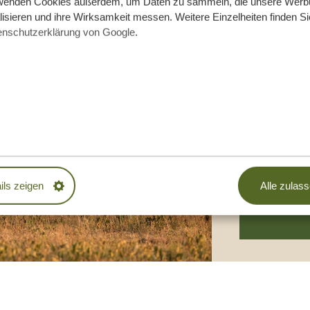
wenden Cookies außerdem, um Daten zu sammeln, die unsere Werb
isieren und ihre Wirksamkeit messen. Weitere Einzelheiten finden Si
enschutzerklärung von Google
.
13 TAGE T
SANSIBAR
Vielseitige 
Atemberaub
Sansibar
4 Tage Arus
2 Tage Zent
Ngorongor
ils zeigen
Alle zulas