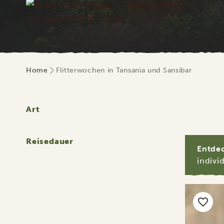
Home
Flitterwochen in Tansania und Sansibar
Art
Reisedauer
Entdec
indivi