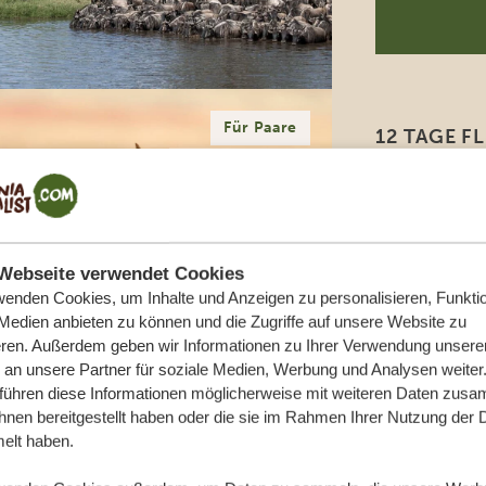
Für Paare
12 TAGE 
TANSANIA
Exklusive Pr
Wundersam
Tierwande
Webseite verwendet Cookies
Arusha
Ta
wenden Cookies, um Inhalte und Anzeigen zu personalisieren, Funktio
2 Tage Zent
 Medien anbieten zu können und die Zugriffe auf unsere Website zu
Ngorongor
eren. Außerdem geben wir Informationen zu Ihrer Verwendung unsere
 an unsere Partner für soziale Medien, Werbung und Analysen weiter
6 Tage Sans
 führen diese Informationen möglicherweise mit weiteren Daten zus
ihnen bereitgestellt haben oder die sie im Rahmen Ihrer Nutzung der 
lt haben.