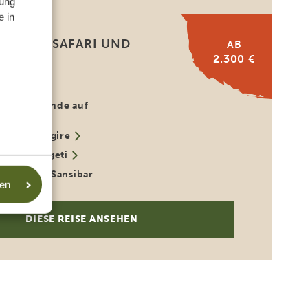
ung
e in
ANSANIA SAFARI UND
AB
2.300 €
 URLAUB
Tierwelt
ende Strände auf
ha
Tarangire
rale Serengeti
o
5 Tage Sansibar
sen
DIESE REISE ANSEHEN