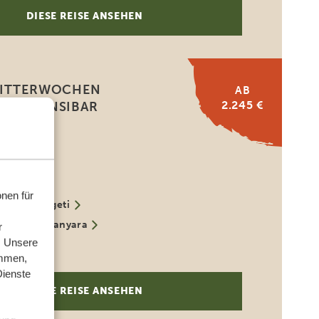
DIESE REISE ANSEHEN
FLITTERWOCHEN
AB
2.245 €
 UND SANSIBAR
ivat-Safari
e große
rung
rangire
nen für
rale Serengeti
o
Lake Manyara
r
. Unsere
ibar
ammen,
Dienste
DIESE REISE ANSEHEN