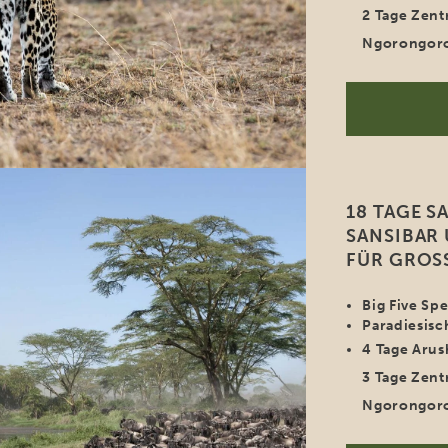
2 Tage Zent
Ngorongor
18 TAGE S
SANSIBAR 
FÜR GROS
Big Five Sp
Paradiesisc
4 Tage Arus
3 Tage Zent
Ngorongor