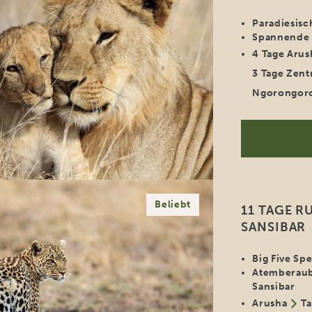
Paradiesisc
Spannende S
4 Tage Arus
3 Tage Zent
Ngorongor
Beliebt
11 TAGE R
SANSIBAR
Big Five Sp
Atemberaub
Sansibar
Arusha
Ta