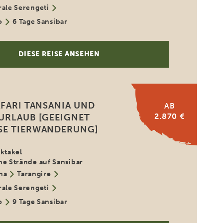
rale Serengeti
o
6 Tage Sansibar
DIESE REISE ANSEHEN
AFARI TANSANIA UND
AB
2.870 €
URLAUB [GEEIGNET
SE TIERWANDERUNG]
ektakel
he Strände auf Sansibar
ha
Tarangire
rale Serengeti
o
9 Tage Sansibar