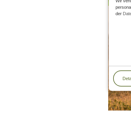
Wir ver
personal
der
Dat
Deta