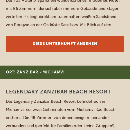
Das Toa Hotel & Spa ist ein wunderschönes, modernes Hotel
mit 86 Zimmern, die sich über mehrere Gebäude und Etagen
verteilen. Es liegt direkt am traumhaften weißen Sandstrand
von Pongwe an der Ostküste Sansibars. Mit Blick auf den
türkisfarbenen Indischen Ozean bietet das Hotel drei
Swimmingpools, einen Fitnessbereich, ein Spa, ein Restaurant,
DIESE UNTERKUNFT ANSEHEN
ein Café in […]
ORT: ZANZIBAR - MICHAMVI
LEGENDARY ZANZIBAR BEACH RESORT
Das Legendary Zanzibar Beach Resort befindet sich in
Michamvi, nur zwei Gehminuten vom Michamvi Kae Beach
entfernt. Die 48 Zimmer, von denen einige miteinander
verbunden sind (perfekt für Familien oder kleine Gruppen!),