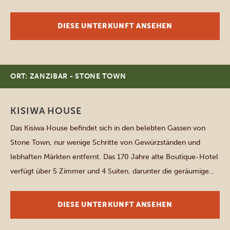
verfügen über eine Klimaanlage, ein eigenes Bad mit Dusche
und eine Terrasse mit Meer- oder Gartenblick. Nehmen Sie ein
DIESE UNTERKUNFT ANSEHEN
erfrischendes Bad in einem […]
ORT: ZANZIBAR - STONE TOWN
KISIWA HOUSE
Das Kisiwa House befindet sich in den belebten Gassen von
Stone Town, nur wenige Schritte von Gewürzständen und
lebhaften Märkten entfernt. Das 170 Jahre alte Boutique-Hotel
verfügt über 5 Zimmer und 4 Suiten, darunter die geräumige
Sulaima Senior Suite (für 2 Erwachsene und 2 Kinder) und die
königliche Malkia Junior Suite (für 2 Erwachsene und […]
DIESE UNTERKUNFT ANSEHEN