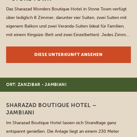
Das Sharazad Wonders Boutique Hotel in Stone Town verfügt
über lediglich 8 Zimmer, darunter vier Suiten, zwei Suiten mit
eigenem Balkon und zwei Veranda-Suiten (ideal für Familien,
mit einem Kingsize-Bett und zwei Einzelbetten). Jedes Zimmer
verfügt über ein eigenes Bad mit einer Dusche mit Warm- und
Kaltwasser sowie einen Deckenventilator, eine Klimaanlage und
DIESE UNTERKUNFT ANSEHEN
Kaffee- und […]
ORT: ZANZIBAR - JAMBIANI
SHARAZAD BOUTIQUE HOTEL –
JAMBIANI
Im Sharazad Boutique Hotel lassen sich Strandtage ganz
entspannt genießen. Die Anlage liegt an einem 230 Meter