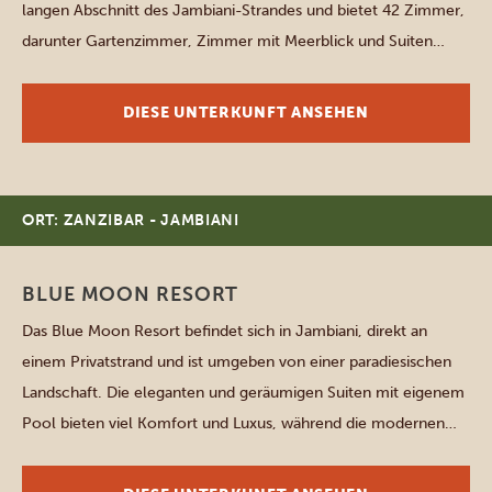
langen Abschnitt des Jambiani-Strandes und bietet 42 Zimmer,
darunter Gartenzimmer, Zimmer mit Meerblick und Suiten
direkt am Strand. Alle Zimmer verfügen über ein eigenes Bad,
Kaffee- und Teezubereitungsmöglichkeiten, einen Zimmersafe,
DIESE UNTERKUNFT ANSEHEN
Deckenventilatoren und kostenloses WLAN. Viele Zimmer
verfügen über […]
ORT: ZANZIBAR - JAMBIANI
BLUE MOON RESORT
Das Blue Moon Resort befindet sich in Jambiani, direkt an
einem Privatstrand und ist umgeben von einer paradiesischen
Landschaft. Die eleganten und geräumigen Suiten mit eigenem
Pool bieten viel Komfort und Luxus, während die modernen
Zimmer mit einem Kingsize-Bett ausgestattet sind und Ihnen
einen angenehmen Aufenthalt garantieren. Jedes Zimmer