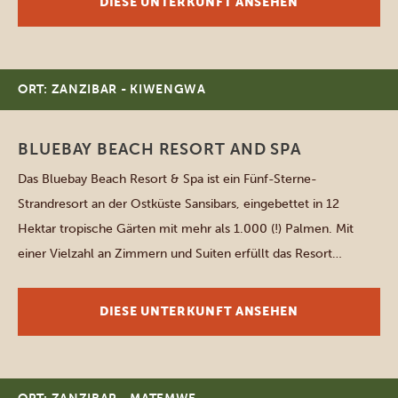
DIESE UNTERKUNFT ANSEHEN
verfügt über eine private Terrasse, auf […]
ORT: ZANZIBAR - KIWENGWA
BLUEBAY BEACH RESORT AND SPA
Das Bluebay Beach Resort & Spa ist ein Fünf-Sterne-
Strandresort an der Ostküste Sansibars, eingebettet in 12
Hektar tropische Gärten mit mehr als 1.000 (!) Palmen. Mit
einer Vielzahl an Zimmern und Suiten erfüllt das Resort
unterschiedlichste Wünsche und Bedürfnisse. Sie können am
großen Swimmingpool entspannen oder im Spa wohltuende
DIESE UNTERKUNFT ANSEHEN
Behandlungen genießen. Kulinarisch reicht das Angebot […]