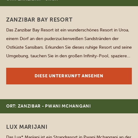
ZANZIBAR BAY RESORT
Das Zanzibar Bay Resort ist ein wunderschönes Resort in Uroa,
einem Dorf an den puderzuckerweißen Sandstränden der
Ostküste Sansibars. Erkunden Sie dieses ruhige Resort und seine
Umgebung, tauchen Sie in den großen Infinity-Pool, spazieren
Sie über den Steg, der ins Meer ragt, oder nehmen Sie einen
Drink an der Poolbar. Die geräumigen Zimmer verteilen sich […]
DIESE UNTERKUNFT ANSEHEN
ORT: ZANZIBAR - PWANI MCHANGANI
LUX MARIJANI
Das Lux* Marijani ist ein Strandresort in Pwani Mchangani an der