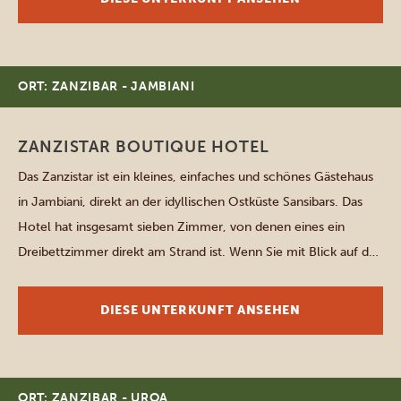
ausgestattet, so dass […]
ORT: ZANZIBAR - JAMBIANI
ZANZISTAR BOUTIQUE HOTEL
Das Zanzistar ist ein kleines, einfaches und schönes Gästehaus
in Jambiani, direkt an der idyllischen Ostküste Sansibars. Das
Hotel hat insgesamt sieben Zimmer, von denen eines ein
Dreibettzimmer direkt am Strand ist. Wenn Sie mit Blick auf den
kristallklaren Ozean aufwachen wissen Sie, dass Sie sich im
Barfußparadies befinden! Die anderen Zimmer sind
DIESE UNTERKUNFT ANSEHEN
unterschiedlich groß […]
ORT: ZANZIBAR - UROA