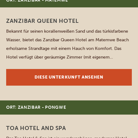
ORT: ZANZIBAR - MATEMWE
ZANZIBAR QUEEN HOTEL
Bekannt für seinen korallenweißen Sand und das türkisfarbene
Wasser, bietet das Zanzibar Queen Hotel am Matemwe Beach
erholsame Strandtage mit einem Hauch von Komfort. Das
Hotel verfügt über geräumige Zimmer (mit eigenem
Badezimmer mit Dusche), die mit Klimaanlage, Kleiderschrank,
Schreibtisch und Safe ausgestattet sind. Draußen erwartet Sie
DIESE UNTERKUNFT ANSEHEN
ein Swimmingpool mit Sonnenliegen, sowie ein Spa für […]
ORT: ZANZIBAR - PONGWE
TOA HOTEL AND SPA