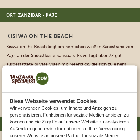
ORT: ZANZIBAR - PAJE
KISIWA ON THE BEACH
Kisiwa on the Beach liegt am herrlichen weißen Sandstrand von
Paje, an der Südostküste Sansibars. Es verfügt über 22 gut
ausgestattete private Villen mit Meerblick, die sich zu einem
Balkon mit Sitzgelegenheiten öffnen und mit allen
Annehmlichkeiten ausgestattet sind, die Sie sich für einen
Strandurlaub wünschen. Eingebettet in tropische Gärten und
DIESE UNTERKUNFT ANSEHEN
weiße Pulverstrände, bietet das […]
Diese Webseite verwendet Cookies
Wir verwenden Cookies, um Inhalte und Anzeigen zu
personalisieren, Funktionen für soziale Medien anbieten zu
können und die Zugriffe auf unsere Website zu analysieren.
ORT: ZANZIBAR - JAMBIANI
Außerdem geben wir Informationen zu Ihrer Verwendung
unserer Website an unsere Partner für soziale Medien,