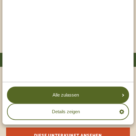
Mnemba Island Lodge, die vielleicht einer der romantischsten
Zufluchtsorte ist, die Sie sich vorstellen können. Von der Lodge
aus haben Sie einen atemberaubenden Blick auf das Mnemba-
Atoll. Die Insel ist von paradiesischem Gewässer voller Korallen
DIESE UNTERKUNFT ANSEHEN
[…]
ORT: ZANZIBAR - NUNGWI
DELETE(NUNGWI INN BEACH COTTAGES)
Träumen Sie von einem Barfußleben an einem tropischen
Alle zulassen
Strand? Dann werden die Nungwi Inn Beach Cottages Ihren
Traum wahr machen! Das Hotel liegt im bekannten Dorf
Details zeigen
Nungwi im Norden Sansibars und besteht aus 25 Cottages an
einem unberührten Strand mit dem türkisfarbenen Indischen
Ozean als HIntergrund. Die Zimmer sind mit einer Klimaanlage
DIESE UNTERKUNFT ANSEHEN