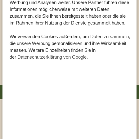
Werbung und Analysen weiter. Unsere Partner führen diese
BAMBOO ZANZIBAR
Informationen möglicherweise mit weiteren Daten
Das Bamboo Zanzibar ist ein kleines Designhotel in Jambiani,
zusammen, die Sie ihnen bereitgestellt haben oder die sie
im Rahmen Ihrer Nutzung der Dienste gesammelt haben.
an der Südostküste Sansibars. Mit seinen 10 Suiten in einem
modernen Gebäude aus Beton ist es eine perfekte Verbindung
Wir verwenden Cookies außerdem, um Daten zu sammeln,
von Minimalismus, Harmonie und anspruchsvollem Strand-
die unsere Werbung personalisieren und ihre Wirksamkeit
Chic. Alle Suiten in diesem Adult Only Hotel haben Meerblick
messen. Weitere Einzelheiten finden Sie in
der
Datenschutzerklärung von Google
.
mit Türen, die sich vollständig zum Meer hin öffnen und ein
DIESE UNTERKUNFT ANSEHEN
Tauchbecken […]
ORT: ZANZIBAR - MNEMBA ISLAND
ANDBEYOND MNEMBA ISLAND LODGE
Mnemba Island ist eine private Insel direkt vor der Küste
Sansibars. Die einzige Lodge auf dieser Insel ist die andBeyond