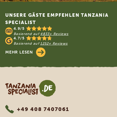
Footer
UNSERE GÄSTE EMPFEHLEN TANZANIA
SPECIALIST
4.9/5
Basierend auf
4833+ Reviews
4.7/5
Basierend auf
1252+ Reviews
MEHR LESEN
Tanzania Specialist
+49 408 7407061