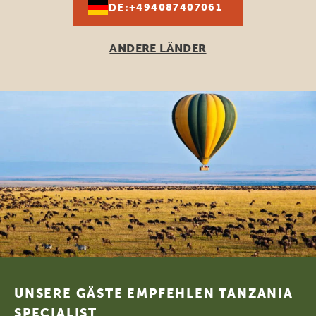
DE:
+494087407061
ANDERE LÄNDER
Footer
UNSERE GÄSTE EMPFEHLEN TANZANIA
SPECIALIST