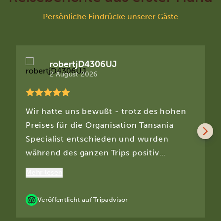
Persönliche Eindrücke unserer Gäste
robertjD4306UJ
2 August 2026
Wir hatte uns bewußt - trotz des hohen
Preises für die Organisation Tansania
Specialist entschieden und wurden
während des ganzen Trips positiv
bestätigt. Gebucht haben wir 2 Wochen (
Mehr lesen
Tarangire / Ngorongoro / Serengeti
gefolgt von einem Standaufenthalt aus
Veröffentlicht auf Tripadvisor
Sansibar). Kurzum - vom ersten Abholen