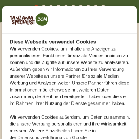
bis zum Rückflug haben alle Transfers and
Services einfach nur geklappt und es gab
nicht das geringste Problem. Unser
deutschsprachiger Guide (Bakari) hatte
sehr viel Erfahrung im Auffinden der Tiere
Diese Webseite verwendet Cookies
Warum Tanzania Specialist?
und so gelang es ihm oftmals, uns gute
Wir verwenden Cookies, um Inhalte und Anzeigen zu
Aussichten abseits des ganzen Safari
personalisieren, Funktionen für soziale Medien anbieten zu
Die Experten mit tiefgreifendem Wissen
Pulks zu verschaffen (wie ein Treffen mit
können und die Zugriffe auf unsere Website zu analysieren.
Professionelle private Guides, bequeme Safari-Jeeps,
Außerdem geben wir Informationen zu Ihrer Verwendung
Nashörnern in den Abendstunden) . Die
flexible Routen und das beste Kundenerlebnis. Wir
unserer Website an unsere Partner für soziale Medien,
ausgesuchten Lodges haben alle die
Werbung und Analysen weiter. Unsere Partner führen diese
bereiten Ihren Tansania-Urlaub bis ins kleinste Detail
Erwartungen bei weitem übertroffen.
Informationen möglicherweise mit weiteren Daten
vor, damit Sie sie ohne Stress und ohne Sorgen
Alles in Allem 2 unvergessliche Wochen,
zusammen, die Sie ihnen bereitgestellt haben oder die sie
genießen können. Mit uns erhalten Sie nicht nur einen
im Rahmen Ihrer Nutzung der Dienste gesammelt haben.
einmalige Erlebnisse die für uns dann den
erstklassigen Service, sondern auch ein unvergessliches
Preis auf gerechtfertigt haben. Spezieller
Wir verwenden Cookies außerdem, um Daten zu sammeln,
Erlebnis.
Dank an Bakari - unseren Guide vor Ort
die unsere Werbung personalisieren und ihre Wirksamkeit
für sein gutes Gespür
messen. Weitere Einzelheiten finden Sie in
100 % auf Tansania spezialisiert
der
Datenschutzerklärung von Google
.