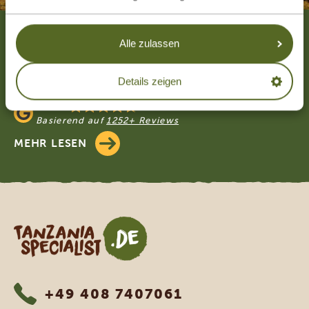
Footer
Alle zulassen
UNSERE GÄSTE EMPFEHLEN TANZANIA
SPECIALIST
4.9/5
Details zeigen
Basierend auf
4833+ Reviews
4.7/5
Basierend auf
1252+ Reviews
MEHR LESEN
Tanzania Specialist
+49 408 7407061