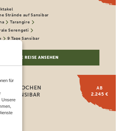
ektakel
he Strände auf Sansibar
ha
Tarangire
rale Serengeti
o
9 Tage Sansibar
DIESE REISE ANSEHEN
nen für
FLITTERWOCHEN
AB
r
2.245 €
 UND SANSIBAR
. Unsere
ammen,
ivat-Safari
Dienste
e große
rung
rangire