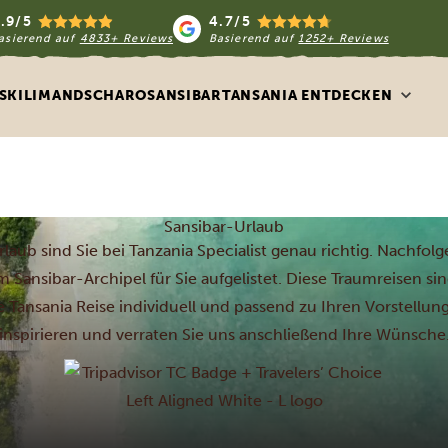
.9/5
4.7/5
asierend auf
4833+ Reviews
Basierend auf
1252+ Reviews
S
KILIMANDSCHARO
SANSIBAR
TANSANIA ENTDECKEN
Sansibar-Urlaub
laub sind Sie bei Tanzania Specialist genau richtig. Nachfo
 Sansibar-Archipel für Sie aufgelistet. Diese Traumreisen si
de Tansania Reise individuell und passend zu Ihren Vorstellung
inspirieren und verraten Sie uns anschließend Ihre Wünsche