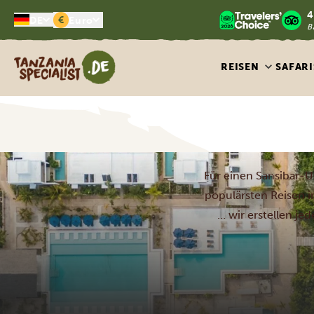
4
€
DE
Euro
B
Tanzania Specialist
REISEN
SAFARI
Für einen Sansibar-Ur
populärsten Reisen im
… wir erstellen je