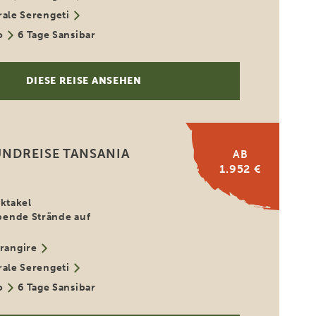
rale Serengeti
o
6 Tage Sansibar
DIESE REISE ANSEHEN
UNDREISE TANSANIA
AB
1.952 €
ektakel
ende Strände auf
rangire
rale Serengeti
o
6 Tage Sansibar