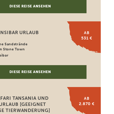
DIESE REISE ANSEHEN
ANSIBAR URLAUB
AB
531 €
he Sandstrände
in Stone Town
sibar
DIESE REISE ANSEHEN
AFARI TANSANIA UND
AB
2.870 €
URLAUB [GEEIGNET
SE TIERWANDERUNG]