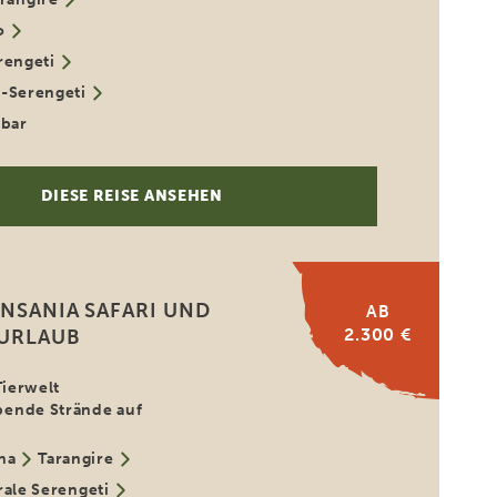
o
rengeti
-Serengeti
ibar
DIESE REISE ANSEHEN
ANSANIA SAFARI UND
AB
2.300 €
 URLAUB
Tierwelt
ende Strände auf
ha
Tarangire
rale Serengeti