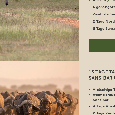
Ngorongor
Zentrale Se
2 Tage Nord
6 Tage Sans
13 TAGE T
SANSIBAR
Vielseitige 
Atemberaub
Sansibar
4 Tage Arus
2 Tage Zent