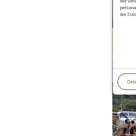
Wir ver
personal
der
Dat
Deta