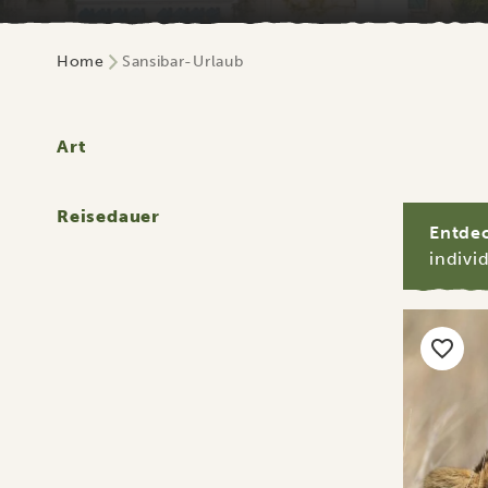
Home
Sansibar-Urlaub
Art
Reisedauer
Entdec
indivi