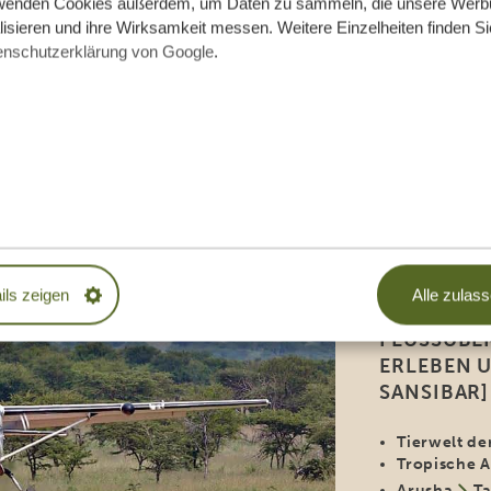
wenden Cookies außerdem, um Daten zu sammeln, die unsere Werb
2 Tage Zent
isieren und ihre Wirksamkeit messen. Weitere Einzelheiten finden Si
Ngorongor
enschutzerklärung von Google
.
6 Tage Sans
12 TAGE S
[IHRE GEL
ils zeigen
Alle zulas
BERÜHMTE
FLUSSÜBE
ERLEBEN 
SANSIBAR]
Tierwelt de
Tropische A
Arusha
Ta