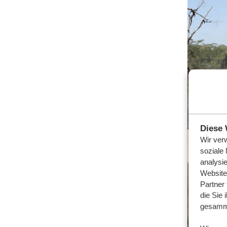
Diese 
Wir ver
soziale
analysi
Website
Partner
die Sie 
gesamme