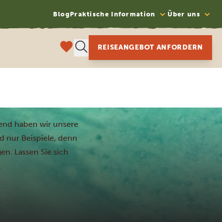
Blog
Praktische Information
Über uns
REISEANGEBOT ANFORDERN
lgend haben wir unsere
nd nur Beispiele, denn
en. Lassen Sie sich
.