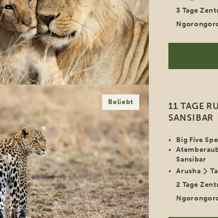
3 Tage Zent
Ngorongor
Beliebt
11 TAGE R
SANSIBAR
Big Five Sp
Atemberaub
Sansibar
Arusha
Ta
2 Tage Zent
Ngorongor