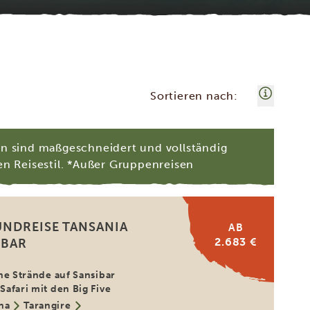
Sortieren nach:
en sind maßgeschneidert und vollständig
en Reisestil. *Außer Gruppenreisen
UNDREISE TANSANIA
AB
2.683 €
IBAR
he Strände auf Sansibar
afari mit den Big Five
ha
Tarangire