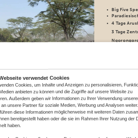
Big Five Sp
Paradiesisc
4 Tage Arus
3 Tage Zent
Ngorongor
Webseite verwendet Cookies
wenden Cookies, um Inhalte und Anzeigen zu personalisieren, Funktio
Für Paare
 Medien anbieten zu können und die Zugriffe auf unsere Website zu
12 TAGE 
eren. Außerdem geben wir Informationen zu Ihrer Verwendung unsere
TANSANIA
 an unsere Partner für soziale Medien, Werbung und Analysen weiter
 führen diese Informationen möglicherweise mit weiteren Daten zus
Exklusive Pr
ihnen bereitgestellt haben oder die sie im Rahmen Ihrer Nutzung der 
Wundersam
lt haben.
Tierwande
Arusha
Ta