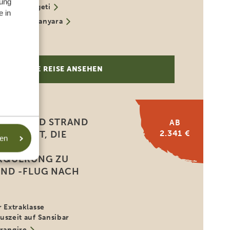
ung
rale Serengeti
e in
o
Lake Manyara
ibar
DIESE REISE ANSEHEN
AFARI UND STRAND
AB
2.341 €
EGENHEIT, DIE
sen
 MARA-
RQUERUNG ZU
UND -FLUG NACH
r Extraklasse
uszeit auf Sansibar
rangire