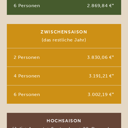
6 Personen
2.869,84 €
*
ZWISCHENSAISON
(das restliche Jahr)
2 Personen
3.830,06 €
*
4 Personen
3.191,21 €
*
6 Personen
3.002,19 €
*
HOCHSAISON