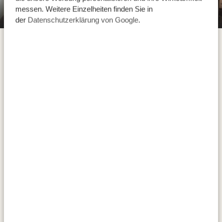
messen. Weitere Einzelheiten finden Sie in
Giraffe Manor Tanzania
der
Datenschutzerklärung von Google
.
Heute können Sie so richtig entspannen und den Tag
so verbringen, wie Sie möchten. Genießen Sie den
erstklassigen Service in der Lodge, erfrischende Drinks
oder - wenn vorhanden - das kühle Nass des Pools
und lassen Sie die authentisch afrikanische
Atmosphäre auf sich wirken.
Wenn Sie aktiv sein
wollen, dann halten wir auch einige
interessante
Ausflüge
in und um Arusha für Sie bereit.
UNTERKÜNFTE:
Ahadi Lodge
SILBER
Giraffe Manor Tanzania
GOLD
Giraffe Manor Tanzania
PLATIN