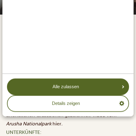
Giraffe Manor Tanzania
Höchste Zeit für eine Safari im Arusha Nationalpark. Er
liegt ganz in der Nähe der Stadt und ist für seine vielen
tropischen Vögel, den seltenen weißen Pavian und
seine schwarz-weißen Stummelaffen bekannt.
Letztere sowie der wunderschöne Silberwangen-
Hornvogel werden Ihnen mit ziemlicher Sicherheit
begegnen – für den weißen Pavian brauchen Sie
Alle zulassen
allerdings ein wenig Glück (wir drücken die Daumen!).
Die Landschaft des Parks wird von einem See, einigen
Details zeigen
Kratern, Wasserfällen, Bergen und scheinbar
unendlichen Grasebenen gezeichnet.
Video vom
Arusha Nationalpark
hier
.
UNTERKÜNFTE: