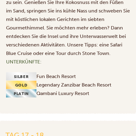
zu sein. Genießen Sie Ihre Kokosnuss mit den Füßen
im Sand, springen Sie ins kühle Nass und schweben Sie
mit köstlichen lokalen Gerichten im siebten
Gourmethimmel. Sie möchten mehr erleben? Dann
entdecken Sie die Insel und ihre Unterwasserwelt bei
verschiedenen Aktivitäten
. Unsere Tipps: eine Safari
Blue Cruise oder eine Tour durch Stone Town.
UNTERKÜNFTE:
Fun Beach Resort
SILBER
Legendary Zanzibar Beach Resort
GOLD
Qambani Luxury Resort
PLATIN
Rückflug
vom
Abeid
Amani
Karume
TAG 17 - 18