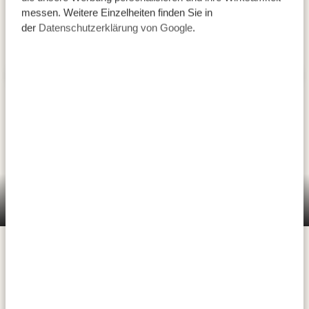
messen. Weitere Einzelheiten finden Sie in
der
Datenschutzerklärung von Google
.
Der Tarangire Nationalpark ist berühmt für seine
großen Elefantenherden und die noch größeren
Affenbrotbäume. Diese Bäume können mehrere
Hundert Jahre alt werden und sind für die Elefanten in
Manyara Best View Lodge and Spa
der Trockenzeit eine wichtige Wasserquelle – mit einer
speziellen Technik stillen sie hier ihren Durst.
Außerdem schlängelt sich der Tarangire-Fluss durch
den Park und lockt als einzige Wasserquelle in der