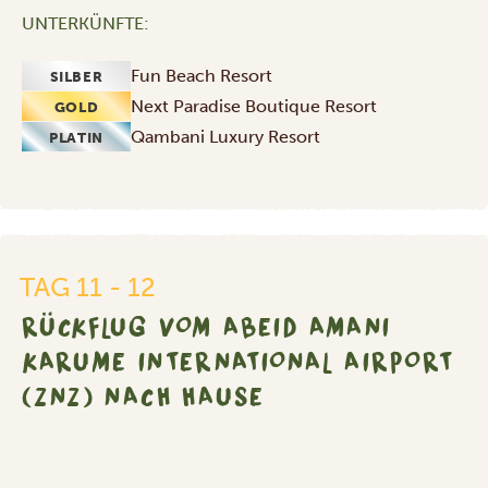
UNTERKÜNFTE:
Fun Beach Resort
SILBER
Next Paradise Boutique Resort
GOLD
Qambani Luxury Resort
PLATIN
Rückflug
vom
Abeid
Amani
Karume
TAG 11 - 12
International
RÜCKFLUG VOM ABEID AMANI
Airport
(ZNZ)
KARUME INTERNATIONAL AIRPORT
nach
(ZNZ) NACH HAUSE
Hause