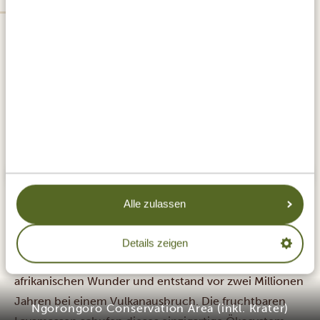
SILBER
Alle zulassen
Details zeigen
Der berühmte Ngorongoro Krater ist eines der sieben
afrikanischen Wunder und entstand vor zwei Millionen
Jahren bei einem Vulkanausbruch. Die fruchtbaren
Ngorongoro Kuhama Camp by TNS