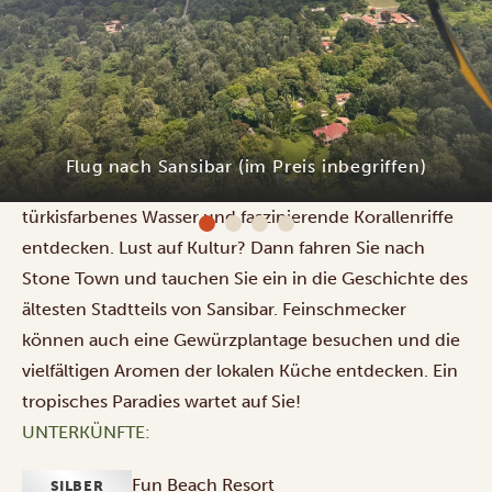
Heute fliegen Sie auf die Gewürzinsel Sansibar, wo Sie
am Flughafen von Ihrem Guide abgeholt und in Ihr
Hotel gebracht werden.
In den nächsten Tagen
Flug nach Sansibar (im Preis inbegriffen)
können Sie weiße Sandstrände, kristallklares
türkisfarbenes Wasser und faszinierende Korallenriffe
entdecken.
Lust auf Kultur? Dann fahren Sie nach
Stone Town und tauchen Sie ein in die Geschichte des
ältesten Stadtteils von Sansibar. Feinschmecker
können auch eine Gewürzplantage besuchen und die
vielfältigen Aromen der lokalen Küche entdecken. Ein
tropisches Paradies wartet auf Sie!
UNTERKÜNFTE:
Fun Beach Resort
SILBER