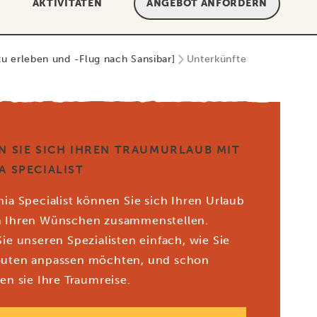
AKTIVITÄTEN
ANGEBOT ANFORDERN
u erleben und -Flug nach Sansibar]
Unterkünfte
N SIE SICH IHREN TRAUMURLAUB MIT
A SPECIALIST
nia Specialist können Sie sich Ihren Urlaub
h Ihren Wünschen zusammenstellen.
Sie unseren Spezialisten einfach, wie Sie
outen anpassen möchten, und schon
en sie Ihre Traumreise.