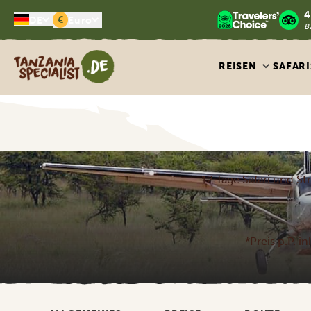
4
€
DE
Euro
B
Tanzania Specialist
REISEN
SAFARI
12 Tage Safari und S
*Preis p.P. i