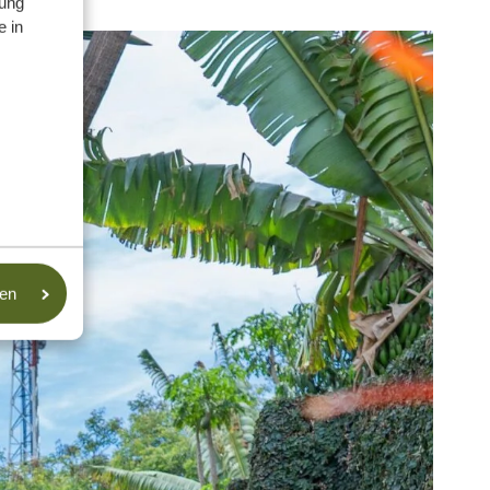
ung
e in
sen