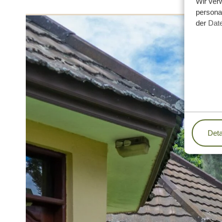
Wir ver
personal
der
Dat
Deta