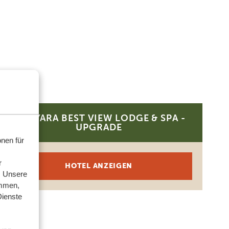
MANYARA BEST VIEW LODGE & SPA -
PLATIN
UPGRADE
nen für
r
HOTEL ANZEIGEN
. Unsere
ammen,
Dienste