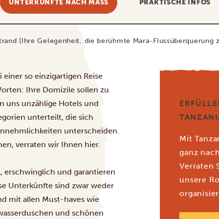
UNTERKÜNFTE NACH MASS
PRAKTISCHE INFOS
Strand [Ihre Gelegenheit, die berühmte Mara-Flussüberquerung z
 einer so einzigartigen Reise
rten: Ihre Domizile sollen zu
n uns unzählige Hotels und
ERFÜLLE
orien unterteilt, die sich
TANZANI
d Annehmlichkeiten unterscheiden.
Mit Tanza
en, verraten wir Ihnen hier.
ganz nac
Verraten 
, erschwinglich und garantieren
unsere R
se Unterkünfte sind zwar weder
organisier
nd mit allen Must-haves wie
wasserduschen und schönen