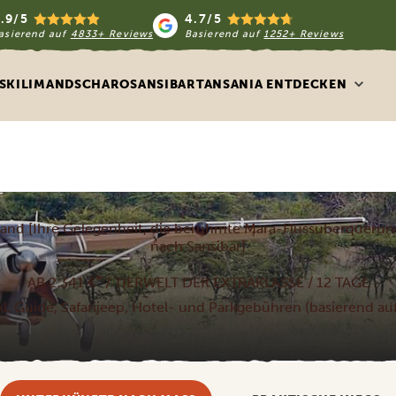
.9/5
4.7/5
asierend auf
4833+ Reviews
Basierend auf
1252+ Reviews
S
KILIMANDSCHARO
SANSIBAR
TANSANIA ENTDECKEN
trand [Ihre Gelegenheit, die berühmte Mara-Flussüberquerun
nach Sansibar]
*
AB 2.341 €
/ TIERWELT DER EXTRAKLASSE / 12 TAGE
nkl. Guide, Safarijeep, Hotel- und Parkgebühren (basierend a