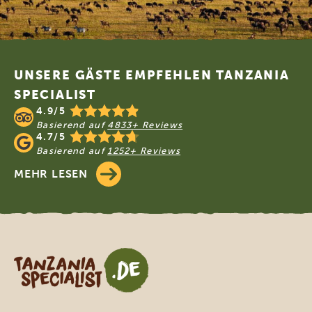
Footer
UNSERE GÄSTE EMPFEHLEN TANZANIA
SPECIALIST
4.9/5
Basierend auf
4833+ Reviews
4.7/5
Basierend auf
1252+ Reviews
MEHR LESEN
Tanzania Specialist