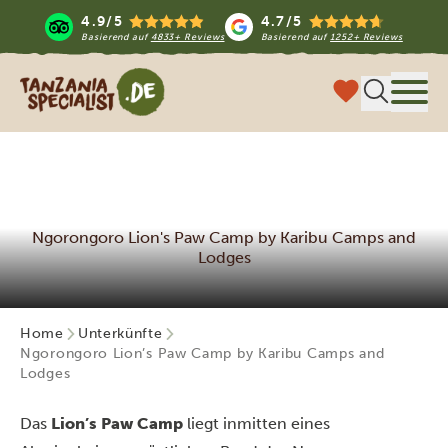
4.9/5
4.7/5
Basierend auf
4833+ Reviews
Basierend auf
1252+ Reviews
Tanzania Specialist
Menü
Ngorongoro Lion's Paw Camp by Karibu Camps and
Lodges
Home
Unterkünfte
Ngorongoro Lion’s Paw Camp by Karibu Camps and
Lodges
Das
Lion’s Paw Camp
liegt inmitten eines