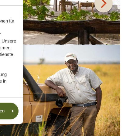
nen für
r
. Unsere
ammen,
Dienste
ung
e in
sen