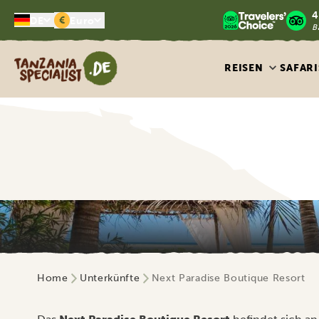
4
€
DE
Euro
B
Tanzania Specialist
REISEN
SAFARI
Home
Unterkünfte
Next Paradise Boutique Resort