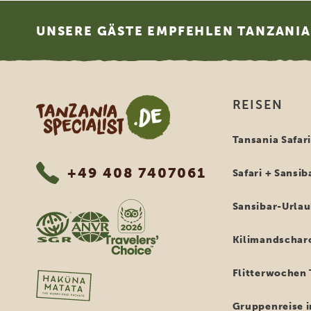
Footer
UNSERE GÄSTE EMPFEHLEN TANZANIA 
Tanzania Specialist
REISEN
Tansania Safar
+49 408 7407061
Safari + Sansib
Sansibar-Urla
Kilimandschar
Flitterwochen 
Gruppenreise i