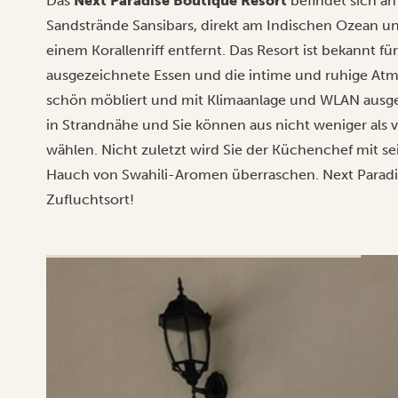
Das
Next Paradise Boutique Resort
befindet sich a
Sandstrände Sansibars, direkt am Indischen Ozean u
einem Korallenriff entfernt. Das Resort ist bekannt fü
ausgezeichnete Essen und die intime und ruhige At
schön möbliert und mit Klimaanlage und WLAN ausgest
in Strandnähe und Sie können aus nicht weniger als vi
wählen. Nicht zuletzt wird Sie der Küchenchef mit 
Hauch von Swahili-Aromen überraschen. Next Paradis
Zufluchtsort!