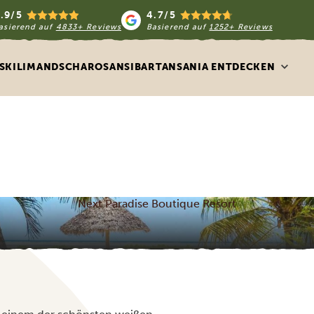
.9/5
4.7/5
asierend auf
4833+ Reviews
Basierend auf
1252+ Reviews
S
KILIMANDSCHARO
SANSIBAR
TANSANIA ENTDECKEN
Next Paradise Boutique Resort