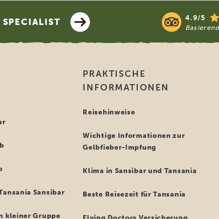
4.9/5
SPECIALIST
Basieren
PRAKTISCHE
INFORMATIONEN
i
Reisehinweise
ar
Wichtige Informationen zur
ub
Gelbfieber-Impfung
o
Klima in Sansibar und Tansania
Tansania Sansibar
Beste Reisezeit für Tansania
n kleiner Gruppe
Flying Doctors Versicherung