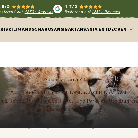
.9/5
4.7/5
asierend auf
4833+ Reviews
Basierend auf
1252+ Reviews
ARIS
KILIMANDSCHARO
SANSIBAR
TANSANIA ENTDECKEN
Safari Tansania 7 Tage
*
AB 1.436 €
/ VIELSEITIGE LANDSCHAFTEN / 7 TAGE
nkl. Reiseleiter, Safarijeep, Hotel- und Parkeintrittsgebühren,
Flug (basierend auf 6 Personen)