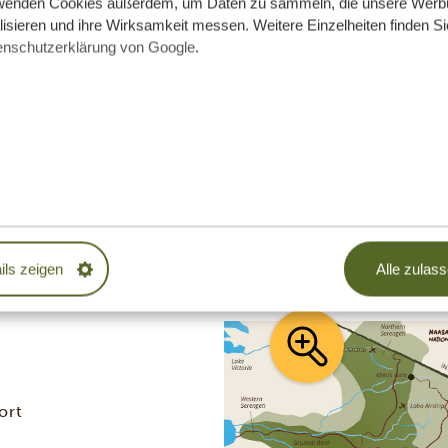
wenden Cookies außerdem, um Daten zu sammeln, die unsere Werb
isieren und ihre Wirksamkeit messen. Weitere Einzelheiten finden Si
hren Urlaub ganz nach Ihren Wünschen
enschutzerklärung von Google
.
zialisten einfach, wie Sie unsere Routen anpassen
Traumreise.
ils zeigen
Alle zulas
ort