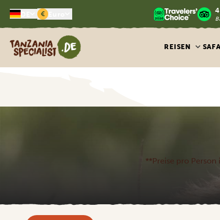
4
€
DE
Euro
B
Tanzania Specialist
REISEN
SAF
**Preise pro Person i