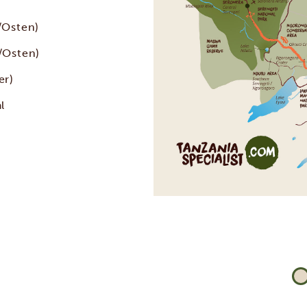
/Osten)
/Osten)
er)
l