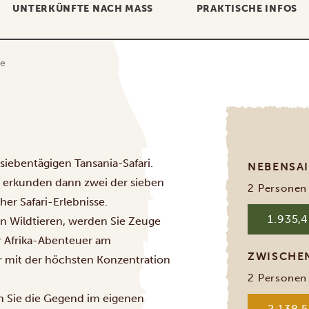
UNTERKÜNFTE NACH MASS
PRAKTISCHE INFOS
ge
 siebentägigen Tansania-Safari.
NEBENSA
d erkunden dann zwei der sieben
2 Personen
er Safari-Erlebnisse.
1.935,4
 an Wildtieren, werden Sie Zeuge
r Afrika-Abenteuer am
ZWISCHE
r mit der höchsten Konzentration
2 Personen
en Sie die Gegend im eigenen
2.138,5