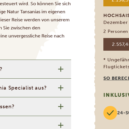
esteuert wird. So können Sie sich
tige Natur Tansanias im eigenen
HOCHSA
dieser Reise werden von unserem
Dezember -
n Sie zwischen den
2 Personen
eine unvergessliche Reise nach
2.557,4
* Ungefähr
Flugticket
?
SO BERECH
ia Specialist aus?
INKLUSI
assen?
24-S