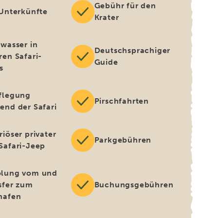
Gebühr für den
 Unterkünfte
Krater
kwasser in
Deutschsprachiger
ren Safari-
Guide
s
flegung
Pirschfahrten
end der Safari
riöser privater
Parkgebühren
Safari-Jeep
lung vom und
sfer zum
Buchungsgebühren
hafen