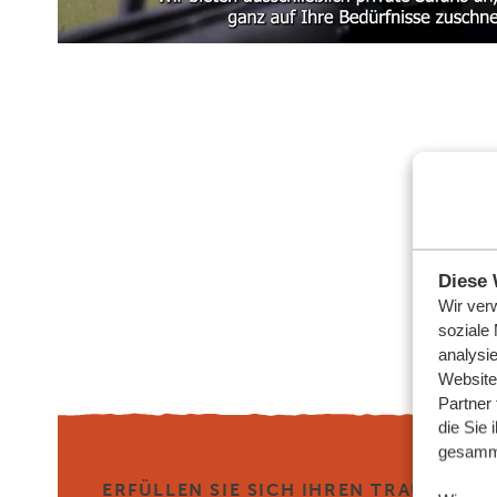
Diese 
Wir ver
soziale
analysi
Website
Partner
die Sie 
gesamme
ERFÜLLEN SIE SICH IHREN TRAUMURLA