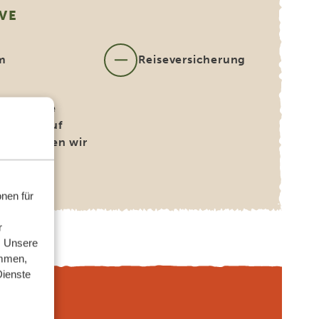
VE
m
Reiseversicherung
rnationale
ickets (auf
ch buchen wir
 für Sie)
nen für
r
. Unsere
ammen,
Dienste