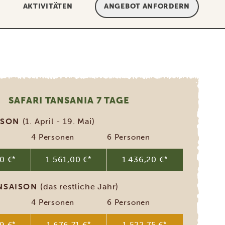
AKTIVITÄTEN
ANGEBOT ANFORDERN
SAFARI TANSANIA 7 TAGE
ISON
(1. April - 19. Mai)
4 Personen
6 Personen
0 €
*
1.561,00 €
*
1.436,20 €
*
NSAISON
(das restliche Jahr)
4 Personen
6 Personen
9 €
*
1.676,71 €
*
1.522,75 €
*