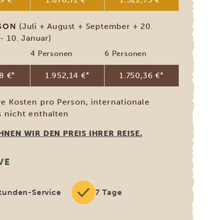
ISON
(Juli + August + September + 20.
 10. Januar)
4 Personen
6 Personen
8 €
*
1.952,14 €
*
1.750,36 €
*
e Kosten pro Person, internationale
s nicht enthalten
NEN WIR DEN PREIS IHRER REISE.
VE
tunden-Service
7 Tage