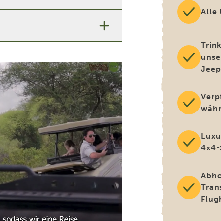
Alle
Trin
unse
Jeep
Verp
währ
Luxu
4x4-
Abho
Tran
Flug