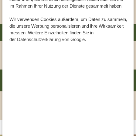
im Rahmen Ihrer Nutzung der Dienste gesammelt haben.
HOTEL ANZEIGEN
Wir verwenden Cookies außerdem, um Daten zu sammeln,
die unsere Werbung personalisieren und ihre Wirksamkeit
GIRAFFE MANOR TANZANIA
messen. Weitere Einzelheiten finden Sie in
GOLD
der
Datenschutzerklärung von Google
.
HOTEL ANZEIGEN
LAKE MANYARA KILIMAMOJA LODGE BY
PLATIN
WELLWORTH
HOTEL ANZEIGEN