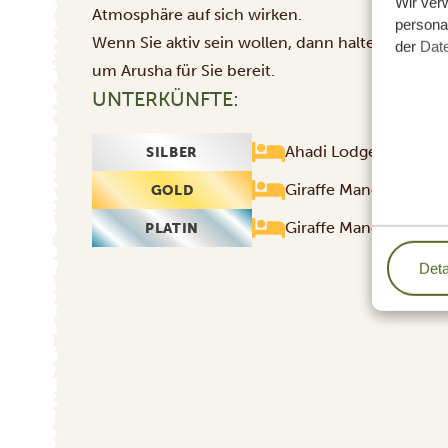
Wir ver
Atmosphäre auf sich wirken.
personal
Wenn Sie aktiv sein wollen, dann halten wir auc
der
Dat
um Arusha für Sie bereit.
UNTERKÜNFTE:
Ahadi Lodge
SILBER
Giraffe Manor Tanzani
GOLD
Giraffe Manor Tanzani
PLATIN
Deta