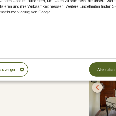
wenden Cookies außerdem, um Daten zu sammeln, die unsere Werb
isieren und ihre Wirksamkeit messen. Weitere Einzelheiten finden Si
h einige
interessante Ausflüge
in und
enschutzerklärung von Google
.
a
a
ils zeigen
Alle zulas