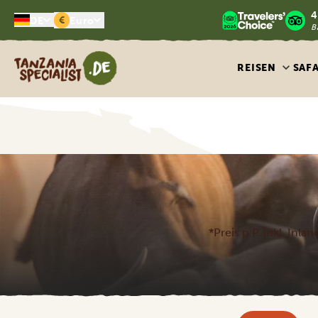
4
€
DE
Euro
B
Tanzania Specialist
REISEN
SAF
*Preis p.P. inkl. Inl