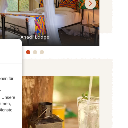
Ahadi Lodge
nen für
r
. Unsere
ammen,
Dienste