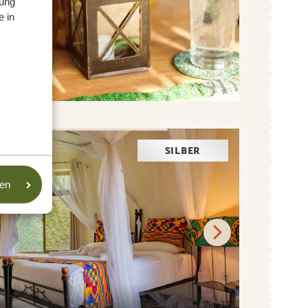
ung
e in
SILBER
sen