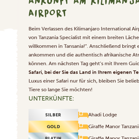
ANKUNFT AM KILIMANJA
AIRPORT
Beim Verlassen des Kilimanjaro International Ai
von Tanzania Specialist mit einem breiten Läche
willkommen in Tansania!“. Anschließend bringt e
ankommen und die authentisch afrikanische Atm
können. Am nächsten Tag geht’s mit Ihrem Guid
Safari, bei der Sie das Land in Ihrem eigenen
Luxus einer Safari nur für sich, bleiben Sie bel
Tiere so lange Sie möchten!
UNTERKÜNFTE:
Ahadi Lodge
SILBER
Giraffe Manor Tanzani
GOLD
Giraffe Manor Tanzani
PLATIN