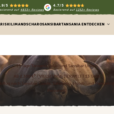
.9/5
4.7/5
asierend auf
4833+ Reviews
Basierend auf
1252+ Reviews
ARIS
KILIMANDSCHARO
SANSIBAR
TANSANIA ENTDECKEN
13 Tage Tansania Safari und Sansibar Urlaub
*
AB 2.300 €
/ VIELSEITIGE TIERWELT / 13 TAGE
andsflug nach Sansibar, Guide, Safarijeep, Hotel- und Parkgeb
Personen)