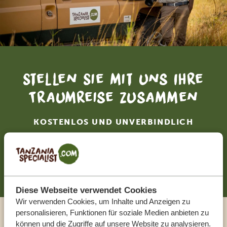
Stellen Sie mit uns Ihre
Traumreise zusammen
KOSTENLOS UND UNVERBINDLICH
JETZT ZUSAMMENSTELLEN
Diese Webseite verwendet Cookies
Wir verwenden Cookies, um Inhalte und Anzeigen zu
personalisieren, Funktionen für soziale Medien anbieten zu
können und die Zugriffe auf unsere Website zu analysieren.