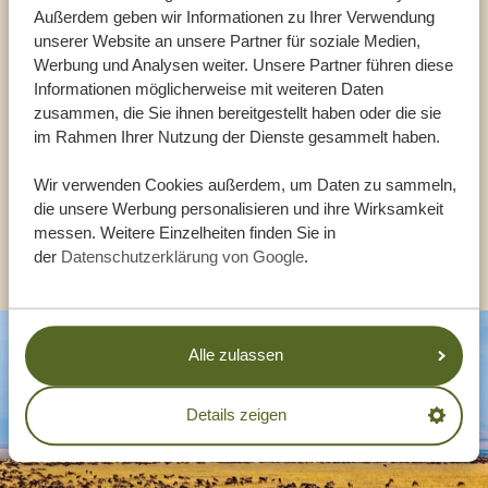
Sprechen Sie mit einem
Außerdem geben wir Informationen zu Ihrer Verwendung
Reiseberater
unserer Website an unsere Partner für soziale Medien,
Werbung und Analysen weiter. Unsere Partner führen diese
Informationen möglicherweise mit weiteren Daten
UNSERE EXPERTEN HELFEN IHNEN GERN
zusammen, die Sie ihnen bereitgestellt haben oder die sie
im Rahmen Ihrer Nutzung der Dienste gesammelt haben.
DE:
+494087407061
Wir verwenden Cookies außerdem, um Daten zu sammeln,
die unsere Werbung personalisieren und ihre Wirksamkeit
messen. Weitere Einzelheiten finden Sie in
ANDERE LÄNDER
der
Datenschutzerklärung von Google
.
Alle zulassen
Details zeigen