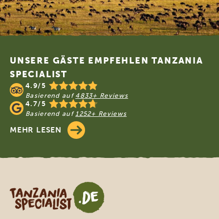
Footer
UNSERE GÄSTE EMPFEHLEN TANZANIA
SPECIALIST
4.9/5
Basierend auf
4833+ Reviews
4.7/5
Basierend auf
1252+ Reviews
MEHR LESEN
Tanzania Specialist