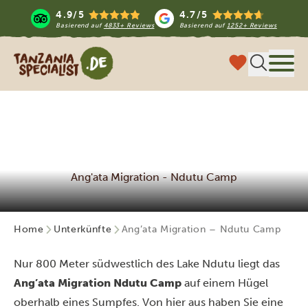
4.9/5
4.7/5
Basierend auf
4833+ Reviews
Basierend auf
1252+ Reviews
Tanzania Specialist
Menü
Ang'ata Migration - Ndutu Camp
Home
Unterkünfte
Ang’ata Migration – Ndutu Camp
Nur 800 Meter südwestlich des Lake Ndutu liegt das
Ang’ata Migration Ndutu Camp
auf einem Hügel
oberhalb eines Sumpfes. Von hier aus haben Sie eine