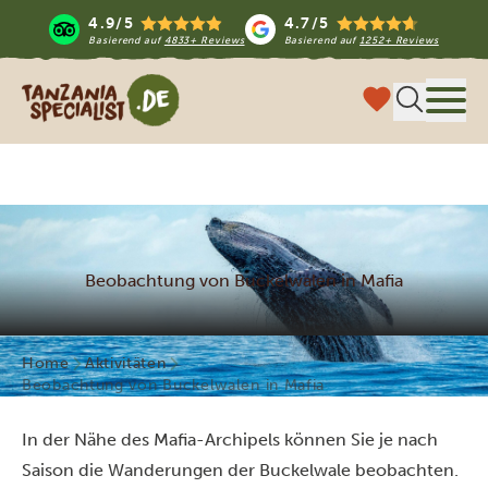
4.9/5
4.7/5
Basierend auf
4833+ Reviews
Basierend auf
1252+ Reviews
Tanzania Specialist
Menü
Beobachtung von Buckelwalen in Mafia
Home
Aktivitäten
Beobachtung von Buckelwalen in Mafia
In der Nähe des Mafia-Archipels können Sie je nach
Saison die Wanderungen der Buckelwale beobachten.