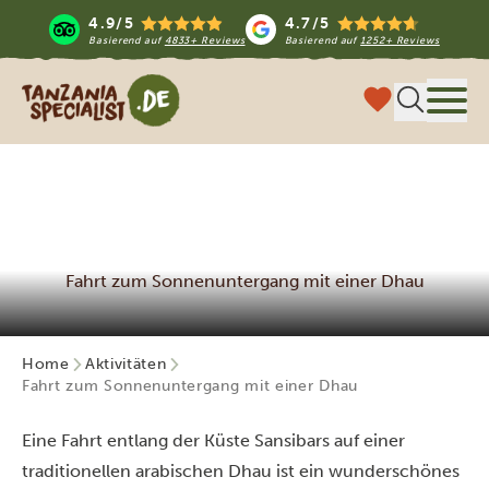
4.9/5
4.7/5
Basierend auf
4833+ Reviews
Basierend auf
1252+ Reviews
Tanzania Specialist
Menü
Fahrt zum Sonnenuntergang mit einer Dhau
Home
Aktivitäten
Fahrt zum Sonnenuntergang mit einer Dhau
Eine Fahrt entlang der Küste Sansibars auf einer
traditionellen arabischen Dhau ist ein wunderschönes