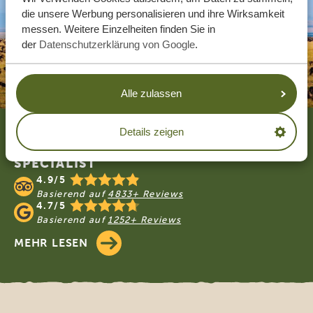
die unsere Werbung personalisieren und ihre Wirksamkeit
messen. Weitere Einzelheiten finden Sie in
der
Datenschutzerklärung von Google
.
Alle zulassen
Footer
Details zeigen
UNSERE GÄSTE EMPFEHLEN TANZANIA
SPECIALIST
4.9/5
Basierend auf
4833+ Reviews
4.7/5
Basierend auf
1252+ Reviews
MEHR LESEN