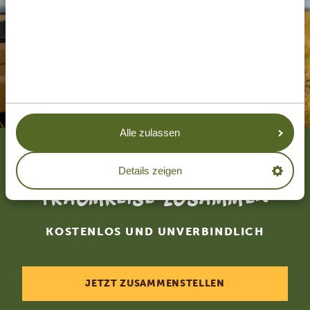
Alle zulassen
Stellen Sie mit uns Ihre
Details zeigen
Traumreise zusammen
KOSTENLOS UND UNVERBINDLICH
JETZT ZUSAMMENSTELLEN