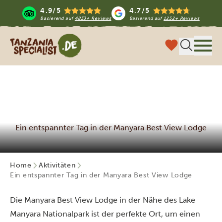
4.9/5
4.7/5
Basierend auf
4833+ Reviews
Basierend auf
1252+ Reviews
Tanzania Specialist
Menü
Ein entspannter Tag in der Manyara Best View Lodge
Home
Aktivitäten
Ein entspannter Tag in der Manyara Best View Lodge
Die Manyara Best View Lodge in der Nähe des Lake
Manyara Nationalpark ist der perfekte Ort, um einen