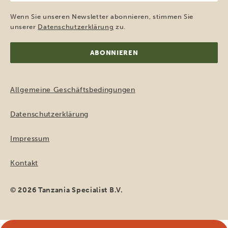
Mail-
Adresse
Wenn Sie unseren Newsletter abonnieren, stimmen Sie
(erforderlich)
unserer
Datenschutzerklärung
zu.
Allgemeine Geschäftsbedingungen
Datenschutzerklärung
Impressum
Kontakt
© 2026 Tanzania Specialist B.V.