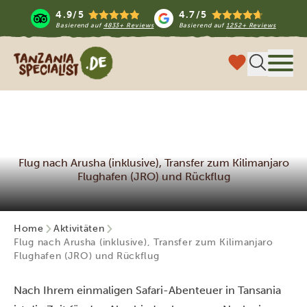
4.9/5
4.7/5
Basierend auf
4833+ Reviews
Basierend auf
1252+ Reviews
Tanzania Specialist
Menü
Flug nach Arusha (inklusive), Transfer zum Kilimanjaro
Flughafen (JRO) und Rückflug
Home
Aktivitäten
Flug nach Arusha (inklusive), Transfer zum Kilimanjaro
Flughafen (JRO) und Rückflug
Nach Ihrem einmaligen Safari-Abenteuer in Tansania