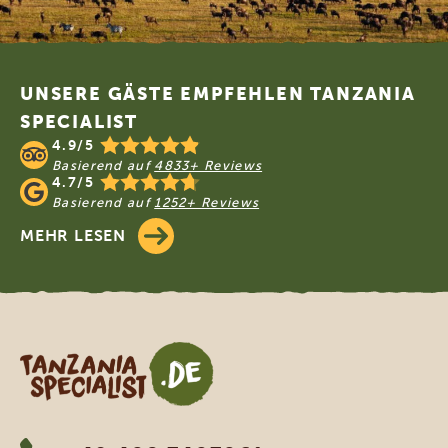
Footer
UNSERE GÄSTE EMPFEHLEN TANZANIA
SPECIALIST
4.9/5
Basierend auf
4833+ Reviews
4.7/5
Basierend auf
1252+ Reviews
MEHR LESEN
Tanzania Specialist