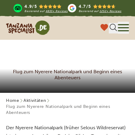
4.9/5
4.7/5
Basierend auf
4833+ Reviews
Basierend auf
1252+ Reviews
Tanzania Specialist
Menü
Flug zum Nyerere Nationalpark und Beginn eines
Abenteuers
Home
Aktivitäten
Flug zum Nyerere Nationalpark und Beginn eines
Abenteuers
Der Nyerere Nationalpark (früher Selous Wildreservat)