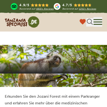
4.9/5
4.7/5
Basierend auf
4833+ Reviews
Basierend auf
1252+ Reviews
Tanzania Specialist
Menü
Besuch des Jozani Forest – Halber Tag
Home
Aktivitäten
Besuch des Jozani Forest – Halber Tag
Erkunden Sie den Jozani Forest mit einem Parkranger
und erfahren Sie mehr über die medizinischen