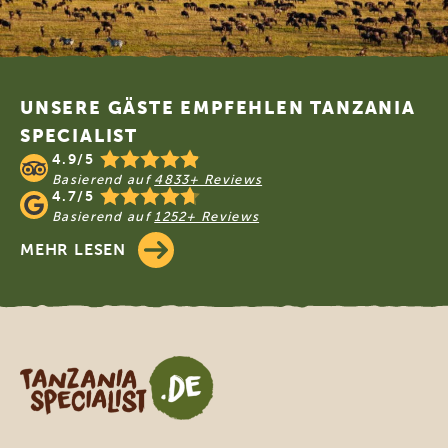
Footer
UNSERE GÄSTE EMPFEHLEN TANZANIA
SPECIALIST
4.9/5
Basierend auf
4833+ Reviews
4.7/5
Basierend auf
1252+ Reviews
MEHR LESEN
Tanzania Specialist