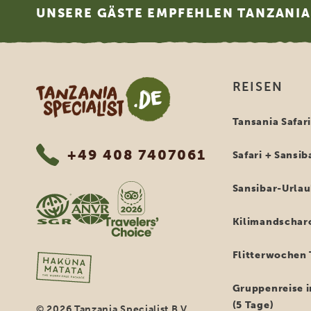
UNSERE GÄSTE EMPFEHLEN TANZANIA 
Tanzania Specialist
REISEN
Tansania Safar
+49 408 7407061
Safari + Sansib
Sansibar-Urla
Kilimandschar
Flitterwochen 
Gruppenreise i
(5 Tage)
© 2026 Tanzania Specialist B.V.