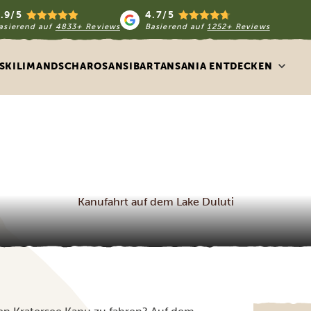
.9/5
4.7/5
asierend auf
4833+ Reviews
Basierend auf
1252+ Reviews
S
KILIMANDSCHARO
SANSIBAR
TANSANIA ENTDECKEN
Kanufahrt auf dem Lake Duluti