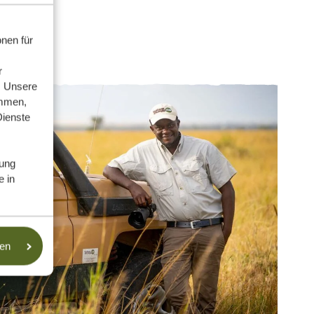
nen für
r
. Unsere
ammen,
Dienste
ung
e in
sen