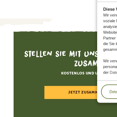
Diese 
Wir ver
soziale
analysi
Website
Partner
die Sie 
gesamme
Stellen Sie mit uns Ihr
zusammen
Wir ver
personal
der
Dat
KOSTENLOS UND UNVERBIN
Deta
JETZT ZUSAMMENSTELL