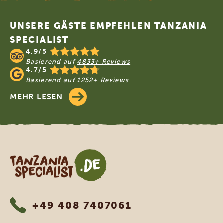
Footer
UNSERE GÄSTE EMPFEHLEN TANZANIA
SPECIALIST
4.9/5
Basierend auf
4833+ Reviews
4.7/5
Basierend auf
1252+ Reviews
MEHR LESEN
Tanzania Specialist
+49 408 7407061