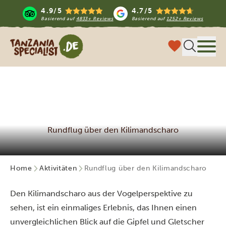
4.9/5
4.7/5
Basierend auf
4833+ Reviews
Basierend auf
1252+ Reviews
Tanzania Specialist
Menü
Rundflug über den Kilimandscharo
Home
Aktivitäten
Rundflug über den Kilimandscharo
Den Kilimandscharo aus der Vogelperspektive zu
sehen, ist ein einmaliges Erlebnis, das Ihnen einen
unvergleichlichen Blick auf die Gipfel und Gletscher