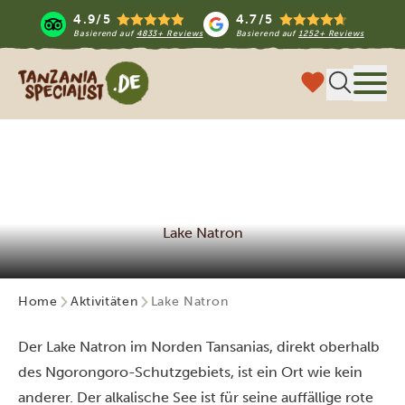
4.9/5
4.7/5
Basierend auf
4833+ Reviews
Basierend auf
1252+ Reviews
Tanzania Specialist
Menü
Lake Natron
Home
Aktivitäten
Lake Natron
Der Lake Natron im Norden Tansanias, direkt oberhalb
des Ngorongoro-Schutzgebiets, ist ein Ort wie kein
anderer. Der alkalische See ist für seine auffällige rote