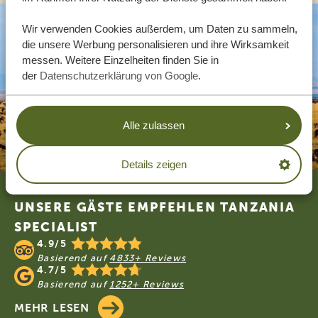
Wir verwenden Cookies außerdem, um Daten zu sammeln,
die unsere Werbung personalisieren und ihre Wirksamkeit
messen. Weitere Einzelheiten finden Sie in
der
Datenschutzerklärung von Google
.
Alle zulassen
Details zeigen
Footer
UNSERE GÄSTE EMPFEHLEN TANZANIA
SPECIALIST
4.9/5
Basierend auf
4833+ Reviews
4.7/5
Basierend auf
1252+ Reviews
MEHR LESEN