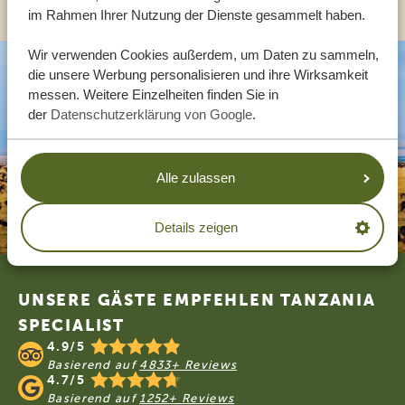
im Rahmen Ihrer Nutzung der Dienste gesammelt haben.
Wir verwenden Cookies außerdem, um Daten zu sammeln,
die unsere Werbung personalisieren und ihre Wirksamkeit
messen. Weitere Einzelheiten finden Sie in
der
Datenschutzerklärung von Google
.
Alle zulassen
Details zeigen
Footer
UNSERE GÄSTE EMPFEHLEN TANZANIA
SPECIALIST
4.9/5
Basierend auf
4833+ Reviews
4.7/5
Basierend auf
1252+ Reviews