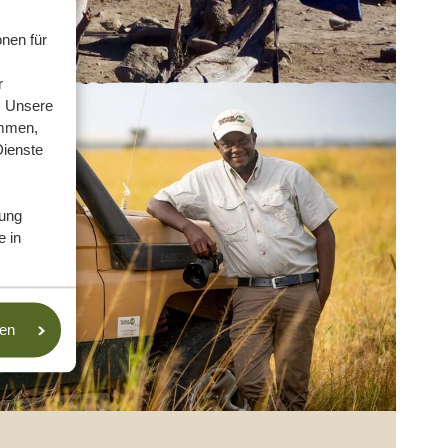
nen für
r
. Unsere
ammen,
Dienste
ung
e in
sen