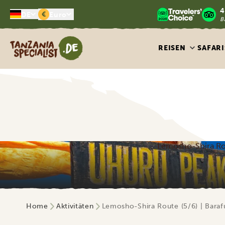
4
€
DE
Euro
B
Tanzania Specialist
REISEN
SAFARI
Lemosho-Shira Ro
Home
Aktivitäten
Lemosho-Shira Route (5/6) | Bara