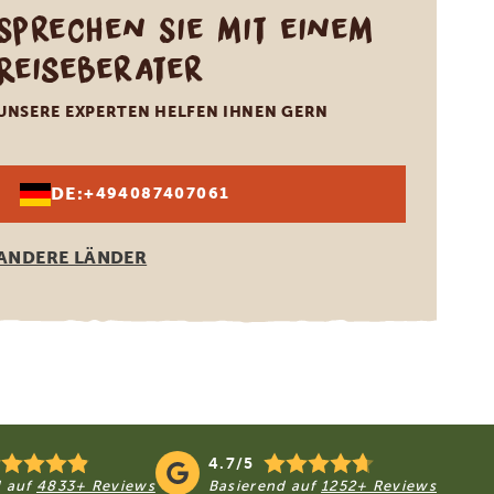
Sprechen Sie mit einem
Reiseberater
UNSERE EXPERTEN HELFEN IHNEN GERN
DE:
+494087407061
ANDERE LÄNDER
4.7/5
d auf
4833+ Reviews
Basierend auf
1252+ Reviews