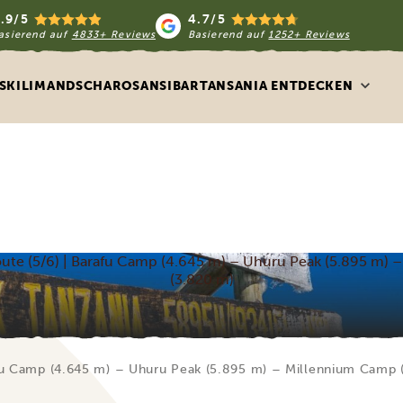
.9/5
4.7/5
asierend auf
4833+ Reviews
Basierend auf
1252+ Reviews
S
KILIMANDSCHARO
SANSIBAR
TANSANIA ENTDECKEN
ute (5/6) | Barafu Camp (4.645 m) – Uhuru Peak (5.895 m) 
(3.820 m)
fu Camp (4.645 m) – Uhuru Peak (5.895 m) – Millennium Camp 