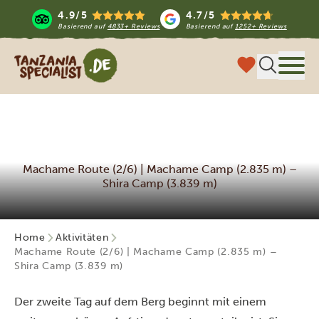
4.9/5
4.7/5
Basierend auf
4833+ Reviews
Basierend auf
1252+ Reviews
Tanzania Specialist
Menü
Machame Route (2/6) | Machame Camp (2.835 m) –
Shira Camp (3.839 m)
Home
Aktivitäten
Machame Route (2/6) | Machame Camp (2.835 m) –
Shira Camp (3.839 m)
Der zweite Tag auf dem Berg beginnt mit einem