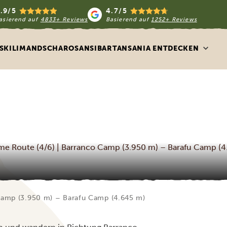
.9/5
4.7/5
asierend auf
4833+ Reviews
Basierend auf
1252+ Reviews
S
KILIMANDSCHARO
SANSIBAR
TANSANIA ENTDECKEN
e Route (4/6) | Barranco Camp (3.950 m) – Barafu Camp (4
Camp (3.950 m) – Barafu Camp (4.645 m)