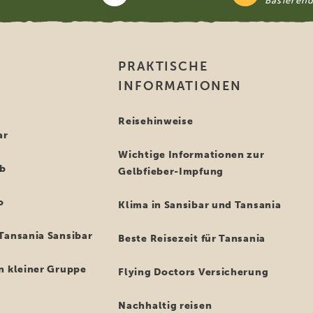
Basieren
PRAKTISCHE
INFORMATIONEN
i
Reisehinweise
ar
Wichtige Informationen zur
ub
Gelbfieber-Impfung
o
Klima in Sansibar und Tansania
Tansania Sansibar
Beste Reisezeit für Tansania
n kleiner Gruppe
Flying Doctors Versicherung
Nachhaltig reisen