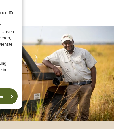
nen für
r
. Unsere
ammen,
Dienste
ung
e in
sen