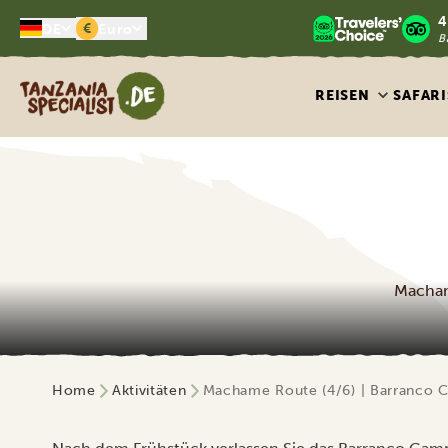
4
€
DE
Euro
B
Tanzania Specialist
REISEN
SAFARI
Macham
Home
Aktivitäten
Machame Route (4/6) | Barranco 