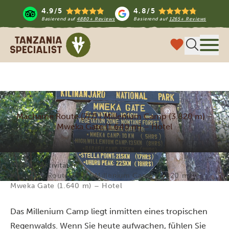
4.9/5
4.8/5
Basierend auf
4880+ Reviews
Basierend auf
1265+ Reviews
Tanzania Specialist
Menü
Machame Route (7/7) | Millenium Camp (3.820 m) –
Mweka Gate (1.640 m) – Hotel
Home
Aktivitäten
Machame Route (7/7) | Millenium Camp (3.820 m) –
Mweka Gate (1.640 m) – Hotel
Das Millenium Camp liegt inmitten eines tropischen
Regenwalds. Wenn Sie heute aufwachen, fühlen Sie