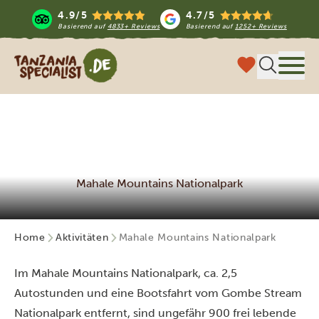
4.9/5
4.7/5
Basierend auf
4833+ Reviews
Basierend auf
1252+ Reviews
Tanzania Specialist
Menü
Mahale Mountains Nationalpark
Home
Aktivitäten
Mahale Mountains Nationalpark
Im Mahale Mountains Nationalpark, ca. 2,5
Autostunden und eine Bootsfahrt vom Gombe Stream
Nationalpark entfernt, sind ungefähr 900 frei lebende