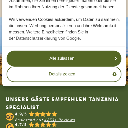
ANDERE LÄNDER
zusammen, die Sie ihnen bereitgestellt haben oder die sie
im Rahmen Ihrer Nutzung der Dienste gesammelt haben.
Wir verwenden Cookies außerdem, um Daten zu sammeln,
die unsere Werbung personalisieren und ihre Wirksamkeit
messen. Weitere Einzelheiten finden Sie in
der
Datenschutzerklärung von Google
.
Alle zulassen
Details zeigen
Footer
UNSERE GÄSTE EMPFEHLEN TANZANIA
SPECIALIST
4.9/5
Basierend auf
4833+ Reviews
4.7/5