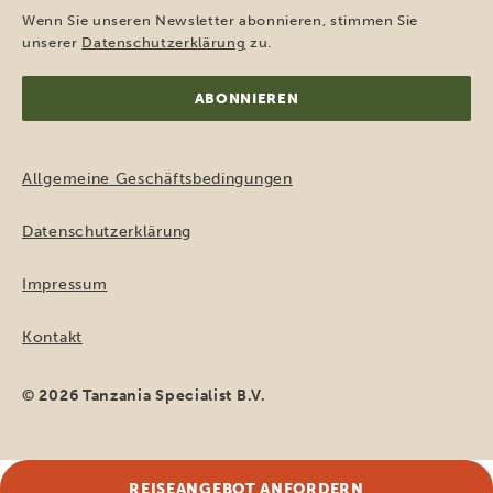
Adresse
Wenn Sie unseren Newsletter abonnieren, stimmen Sie
(erforderlich)
unserer
Datenschutzerklärung
zu.
Allgemeine Geschäftsbedingungen
Datenschutzerklärung
Impressum
Kontakt
© 2026 Tanzania Specialist B.V.
REISEANGEBOT ANFORDERN