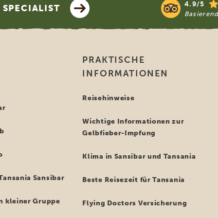
4.9/5
SPECIALIST
Basieren
PRAKTISCHE
INFORMATIONEN
i
Reisehinweise
ar
Wichtige Informationen zur
ub
Gelbfieber-Impfung
o
Klima in Sansibar und Tansania
Tansania Sansibar
Beste Reisezeit für Tansania
n kleiner Gruppe
Flying Doctors Versicherung