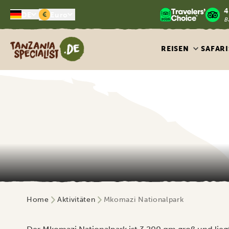
4
€
DE
Euro
B
Tanzania Specialist
REISEN
SAFARI
Home
Aktivitäten
Mkomazi Nationalpark