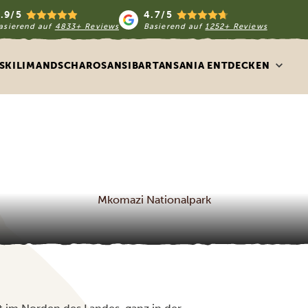
.9/5
4.7/5
asierend auf
4833+ Reviews
Basierend auf
1252+ Reviews
S
KILIMANDSCHARO
SANSIBAR
TANSANIA ENTDECKEN
Mkomazi Nationalpark