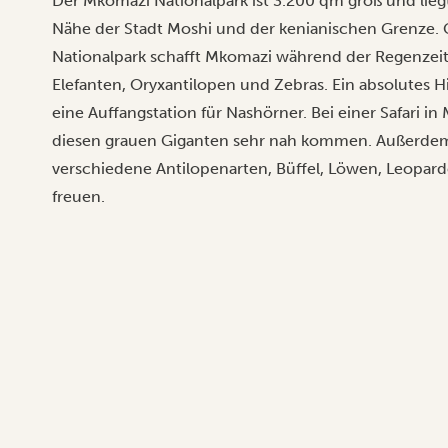
Der Mkomazi Nationalpark ist 3.200 qm groß und lieg
Nähe der Stadt Moshi und der kenianischen Grenze.
Nationalpark schafft Mkomazi während der Regenzeit
Elefanten, Oryxantilopen und Zebras. Ein absolutes H
eine Auffangstation für Nashörner. Bei einer Safari in
diesen grauen Giganten sehr nah kommen. Außerdem 
verschiedene Antilopenarten, Büffel, Löwen, Leoparde
freuen.