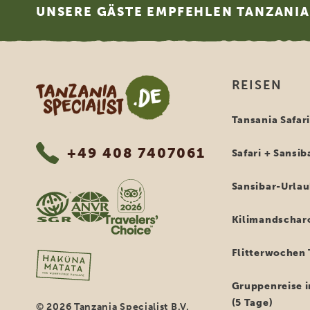
UNSERE GÄSTE EMPFEHLEN TANZANIA 
Tanzania Specialist
REISEN
Tansania Safar
+49 408 7407061
Safari + Sansib
Sansibar-Urla
Kilimandschar
Flitterwochen 
Gruppenreise i
(5 Tage)
© 2026 Tanzania Specialist B.V.