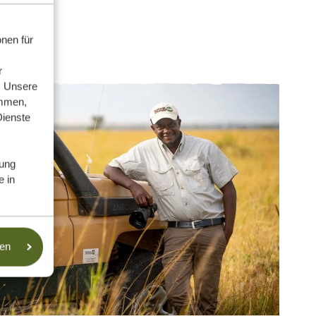
nen für
r
. Unsere
ammen,
Dienste
ung
e in
sen