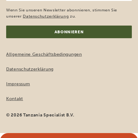
Mail-
Adresse
Wenn Sie unseren Newsletter abonnieren, stimmen Sie
(erforderlich)
unserer
Datenschutzerklärung
zu.
Allgemeine Geschäftsbedingungen
Datenschutzerklärung
Impressum
Kontakt
© 2026 Tanzania Specialist B.V.