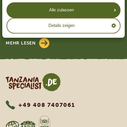
UNSERE GÄSTE EMPFEHLEN TANZANIA
Alle zulassen
SPECIALIST
4.9/5
Basierend auf
4833+ Reviews
Details zeigen
4.7/5
Basierend auf
1252+ Reviews
MEHR LESEN
Tanzania Specialist
+49 408 7407061