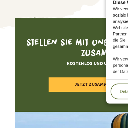
Diese 
Wir ver
soziale
analysi
Website
Partner
Stellen Sie mit uns Ihr
die Sie 
gesamme
zusammen
Wir ver
KOSTENLOS UND UNVERBIN
personal
der
Dat
JETZT ZUSAMMENSTELL
Deta