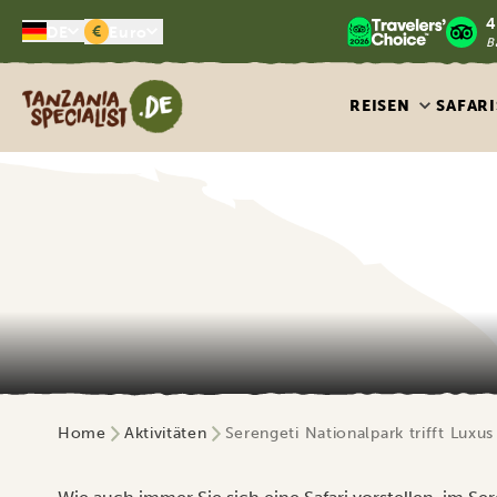
4
€
DE
Euro
B
Tanzania Specialist
REISEN
SAFARI
Home
Aktivitäten
Serengeti Nationalpark trifft Luxus