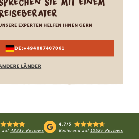
Sprechen Sie mit einem
Reiseberater
UNSERE EXPERTEN HELFEN IHNEN GERN
DE:
+494087407061
ANDERE LÄNDER
4.7/5
d auf
4833+ Reviews
Basierend auf
1252+ Reviews