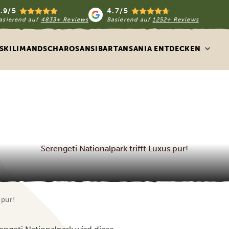
.9/5
4.7/5
asierend auf
4833+ Reviews
Basierend auf
1252+ Reviews
S
KILIMANDSCHARO
SANSIBAR
TANSANIA ENTDECKEN
Serengeti Nationalpark trifft Luxus pur!
 pur!