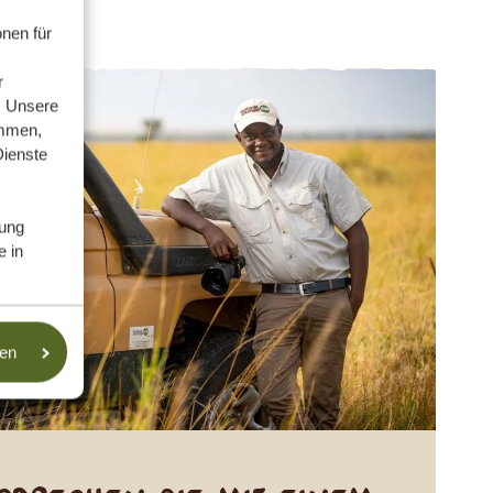
nen für
r
. Unsere
ammen,
Dienste
ung
e in
sen