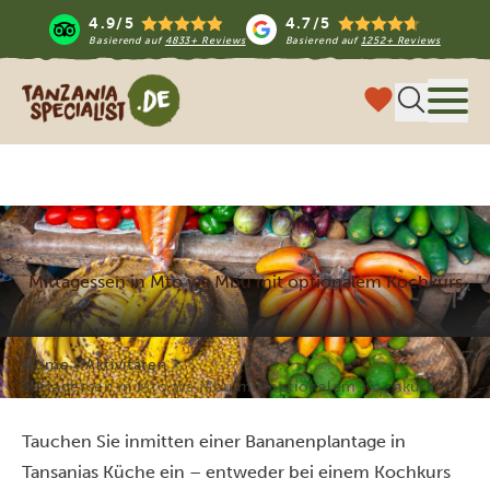
4.9/5
4.7/5
Basierend auf
4833+ Reviews
Basierend auf
1252+ Reviews
Tanzania Specialist
Menü
Mittagessen in Mto wa Mbu mit optionalem Kochkurs
Home
Aktivitäten
Mittagessen in Mto wa Mbu mit optionalem Kochkurs
Tauchen Sie inmitten einer Bananenplantage in
Tansanias Küche ein – entweder bei einem Kochkurs