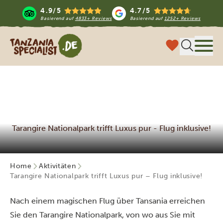
4.9/5
4.7/5
Basierend auf
4833+ Reviews
Basierend auf
1252+ Reviews
Tanzania Specialist
Menü
Tarangire Nationalpark trifft Luxus pur - Flug inklusive!
Home
Aktivitäten
Tarangire Nationalpark trifft Luxus pur – Flug inklusive!
Nach einem magischen Flug über Tansania erreichen
Sie den Tarangire Nationalpark, von wo aus Sie mit