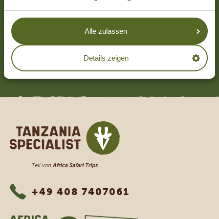
UNSERE GÄSTE EMPFEHLEN TANZANIA
SPECIALIST
4.9/5
Alle zulassen
Basierend auf
4880+ Reviews
4.8/5
Basierend auf
1265+ Reviews
Details zeigen
MEHR LESEN
Tanzania Specialist
+49 408 7407061