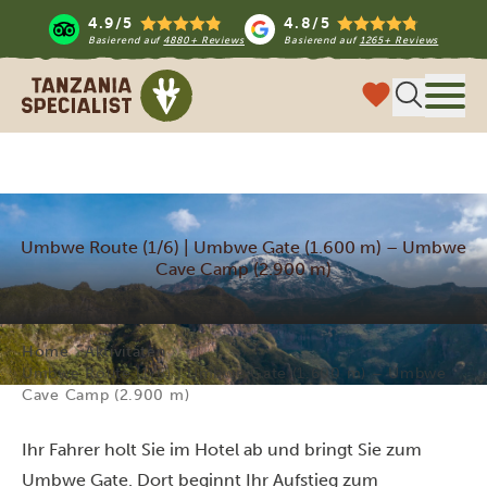
4.9/5
4.8/5
Basierend auf
4880+ Reviews
Basierend auf
1265+ Reviews
Tanzania Specialist
Menü
Umbwe Route (1/6) | Umbwe Gate (1.600 m) – Umbwe
Cave Camp (2.900 m)
Home
Aktivitäten
Umbwe Route (1/6) | Umbwe Gate (1.600 m) – Umbwe
Cave Camp (2.900 m)
Ihr Fahrer holt Sie im Hotel ab und bringt Sie zum
Umbwe Gate. Dort beginnt Ihr Aufstieg zum