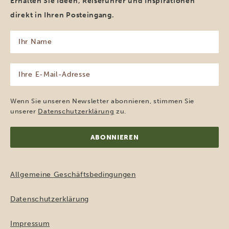
Erhalten Sie Ideen, Reiseführer und Inspirationen
direkt in Ihren Posteingang.
Ihr
Name
(erforderlich)
Ihre
E-
Mail-
Adresse
Wenn Sie unseren Newsletter abonnieren, stimmen Sie
(erforderlich)
unserer
Datenschutzerklärung
zu.
Allgemeine Geschäftsbedingungen
Datenschutzerklärung
Impressum