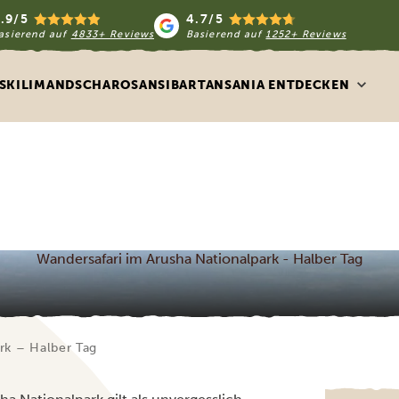
.9/5
4.7/5
asierend auf
4833+ Reviews
Basierend auf
1252+ Reviews
S
KILIMANDSCHARO
SANSIBAR
TANSANIA ENTDECKEN
Wandersafari im Arusha Nationalpark - Halber Tag
rk – Halber Tag