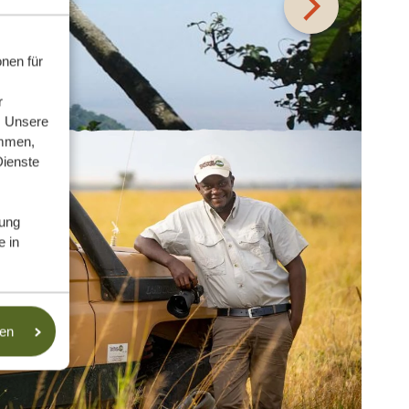
nen für
r
. Unsere
ammen,
Dienste
ung
e in
sen