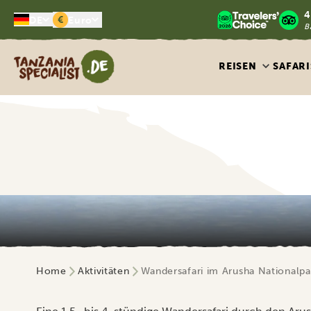
4
€
DE
Euro
B
Tanzania Specialist
REISEN
SAFARI
Home
Aktivitäten
Wandersafari im Arusha Nationalpa