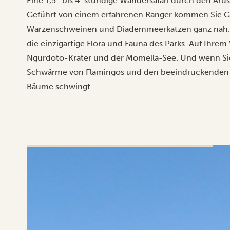
Eine 1,5- bis 4-stündige Wandersafari durch den Arush
Geführt von einem erfahrenen Ranger kommen Sie Gir
Warzenschweinen und Diademmeerkatzen ganz nah. Gl
die einzigartige Flora und Fauna des Parks. Auf Ihrem 
Ngurdoto-Krater und der Momella-See. Und wenn Sie
Schwärme von Flamingos und den beeindruckenden C
Bäume schwingt.