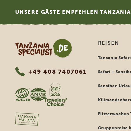
Footer
UNSERE GÄSTE EMPFEHLEN TANZANIA 
Tanzania Specialist
REISEN
Tansania Safar
+49 408 7407061
Safari + Sansib
Sansibar-Urla
Kilimandschar
Flitterwochen 
Gruppenreise i