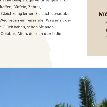
a Nationalpark gilt als unvergesslich.
affen, Büffeln, Zebras,
WI
eichzeitig lernen Sie auch etwas über
Weg liegen ein reissender Wasserfall, der
 Glück haben, sehen Sie auch
olobus-Affen, der sich durch die
P