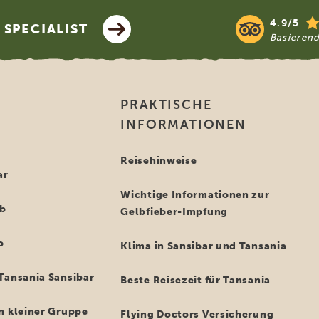
4.9/5
SPECIALIST
Basieren
PRAKTISCHE
INFORMATIONEN
i
Reisehinweise
ar
Wichtige Informationen zur
ub
Gelbfieber-Impfung
o
Klima in Sansibar und Tansania
Tansania Sansibar
Beste Reisezeit für Tansania
n kleiner Gruppe
Flying Doctors Versicherung