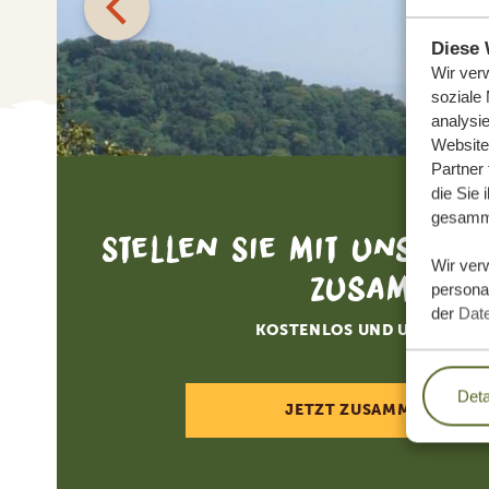
Diese 
Wir ver
soziale
analysi
Website
Partner
die Sie 
gesamme
Stellen Sie mit uns Ihr
Wir ver
zusammen
personal
der
Dat
KOSTENLOS UND UNVERBIN
Deta
JETZT ZUSAMMENSTELL