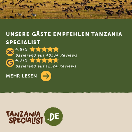
Footer
UNSERE GÄSTE EMPFEHLEN TANZANIA
SPECIALIST
4.9/5
Basierend auf
4833+ Reviews
4.7/5
Basierend auf
1252+ Reviews
MEHR LESEN
Tanzania Specialist