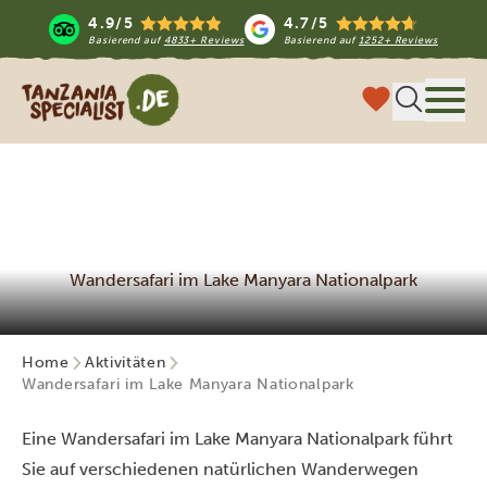
4.9/5
4.7/5
Basierend auf
4833+ Reviews
Basierend auf
1252+ Reviews
Tanzania Specialist
Menü
Wandersafari im Lake Manyara Nationalpark
Home
Aktivitäten
Wandersafari im Lake Manyara Nationalpark
Eine Wandersafari im Lake Manyara Nationalpark führt
Sie auf verschiedenen natürlichen Wanderwegen