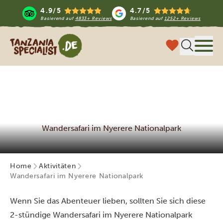
4.9/5
4.7/5
Basierend auf
4833+ Reviews
Basierend auf
1252+ Reviews
Tanzania Specialist
Menü
Wandersafari im Nyerere Nationalpark
Home
Aktivitäten
Wandersafari im Nyerere Nationalpark
Wenn Sie das Abenteuer lieben, sollten Sie sich diese
2-stündige Wandersafari im Nyerere Nationalpark