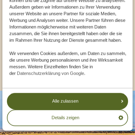
können und die Zugriffe auf unsere Website zu analysieren.
Sprechen Sie mit einem
Außerdem geben wir Informationen zu Ihrer Verwendung
Reiseberater
unserer Website an unsere Partner für soziale Medien,
Werbung und Analysen weiter. Unsere Partner führen diese
Informationen möglicherweise mit weiteren Daten
UNSERE EXPERTEN HELFEN IHNEN GERN
zusammen, die Sie ihnen bereitgestellt haben oder die sie
im Rahmen Ihrer Nutzung der Dienste gesammelt haben.
Wir verwenden Cookies außerdem, um Daten zu sammeln,
DE:
+494087407061
die unsere Werbung personalisieren und ihre Wirksamkeit
messen. Weitere Einzelheiten finden Sie in
ANDERE LÄNDER
der
Datenschutzerklärung von Google
.
Alle zulassen
Details zeigen