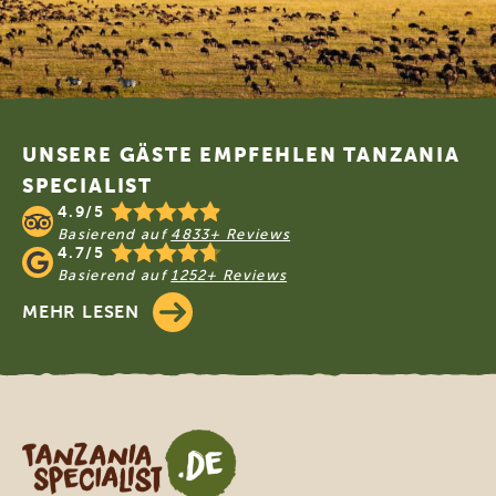
Footer
UNSERE GÄSTE EMPFEHLEN TANZANIA
SPECIALIST
4.9/5
Basierend auf
4833+ Reviews
4.7/5
Basierend auf
1252+ Reviews
MEHR LESEN
Tanzania Specialist