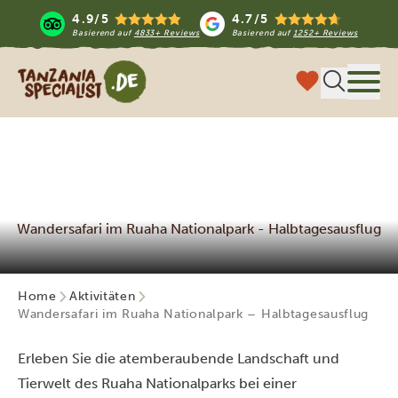
4.9/5
4.7/5
Basierend auf
4833+ Reviews
Basierend auf
1252+ Reviews
Tanzania Specialist
Menü
Wandersafari im Ruaha Nationalpark - Halbtagesausflug
Home
Aktivitäten
Wandersafari im Ruaha Nationalpark – Halbtagesausflug
Erleben Sie die atemberaubende Landschaft und
Tierwelt des Ruaha Nationalparks bei einer