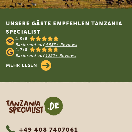
Footer
UNSERE GÄSTE EMPFEHLEN TANZANIA
SPECIALIST
4.9/5
Basierend auf
4833+ Reviews
4.7/5
Basierend auf
1252+ Reviews
MEHR LESEN
Tanzania Specialist
+49 408 7407061