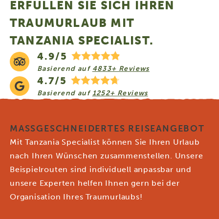
ERFÜLLEN SIE SICH IHREN
TRAUMURLAUB MIT
TANZANIA SPECIALIST.
4.9/5
Basierend auf
4833+ Reviews
4.7/5
Basierend auf
1252+ Reviews
MASSGESCHNEIDERTES REISEANGEBOT
Mit Tanzania Specialist können Sie Ihren Urlaub
nach Ihren Wünschen zusammenstellen. Unsere
Beispielrouten sind individuell anpassbar und
unsere Experten helfen Ihnen gern bei der
Organisation Ihres Traumurlaubs!