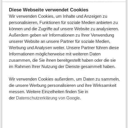
andere Tiere einen Platz in den hohen Rängen der
auserwählten Fives verdient haben, haben wir hier
Diese Webseite verwendet Cookies
Wir verwenden Cookies, um Inhalte und Anzeigen zu
noch zwei weitere Kategorien für Sie – kurz und
personalisieren, Funktionen für soziale Medien anbieten zu
knackig. Viel Spaß 😉
können und die Zugriffe auf unsere Website zu analysieren.
Außerdem geben wir Informationen zu Ihrer Verwendung
Die Smart Five
unserer Website an unsere Partner für soziale Medien,
Werbung und Analysen weiter. Unsere Partner führen diese
Sie sind klug, gewieft und lernen unheimlich schnell:
Informationen möglicherweise mit weiteren Daten
Diese animalischen Bewohner Afrikas stechen mit ihrer
zusammen, die Sie ihnen bereitgestellt haben oder die sie
Intelligenz aus der Masse heraus.
im Rahmen Ihrer Nutzung der Dienste gesammelt haben.
Schakale
stehlen Löwen schon mal die Beute unter
Wir verwenden Cookies außerdem, um Daten zu sammeln,
der Nase weg.
Afrikanische Wildhunde
versorgen die
die unsere Werbung personalisieren und ihre Wirksamkeit
jungen, alten und kranken Tiere ihres Rudels mit
messen. Weitere Einzelheiten finden Sie in
Nahrung und zählen mit einer Erfolgsquote von über
der
Datenschutzerklärung von Google
.
90 % zu den erfolgreichsten Jägern Afrika. Und der
Honigdachs
kann als furchtlosestes, aggressivstes und
eines der intelligentesten Tiere der Welt auch mal