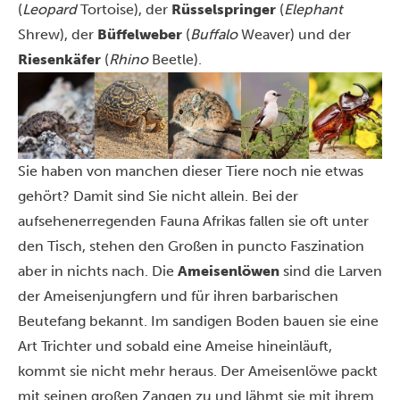
(
Leopard
Tortoise), der
Rüsselspringer
(
Elephant
Shrew), der
Büffelweber
(
Buffalo
Weaver) und der
Riesenkäfer
(
Rhino
Beetle).
Sie haben von manchen dieser Tiere noch nie etwas
gehört? Damit sind Sie nicht allein. Bei der
aufsehenerregenden Fauna Afrikas fallen sie oft unter
den Tisch, stehen den Großen in puncto Faszination
aber in nichts nach. Die
Ameisenlöwen
sind die Larven
der Ameisenjungfern und für ihren barbarischen
Beutefang bekannt. Im sandigen Boden bauen sie eine
Art Trichter und sobald eine Ameise hineinläuft,
kommt sie nicht mehr heraus. Der Ameisenlöwe packt
mit seinen großen Zangen zu und lähmt sie mit ihrem