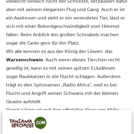
vielleicht wirklich nicht der Schönste, verzaubert dafür
aber mit seinem eleganten Flug und Gang. Auch er ist
ein Aasfresser und sieht er ein verendetes Tier, lässt er
sich mit einer Rekordgeschwindigkeit vom Himmel
fallen. Beim Anblick des großen Schnabels machen
sogar die Geier gern für ihn Platz.
Wir alle kennen es aus der König der Löwen: das
Warzenschwein
. Auch wenn dieses Tierchen recht
gesellig ist, kann es mit seinen spitzen Eckzähnen
sogar Raubkatzen in die Flucht schlagen. Außerdem
trägt es den Spitznamen „Radio Africa“, weil es bei
Flucht und Angriff seinen Schwanz mit der kleinen
Quaste aufstellt.
Damit wären wir mit den offiziellen Fives von Afrika
schon am Ende. Da unsere Kreativität aber keine
Grenzen kennt und wir der Meinung sind, dass auch