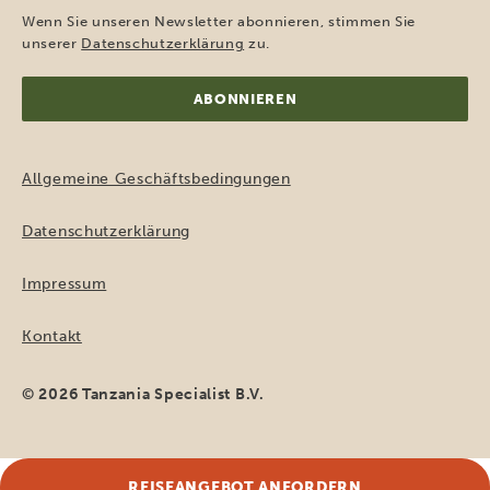
Adresse
Wenn Sie unseren Newsletter abonnieren, stimmen Sie
(erforderlich)
unserer
Datenschutzerklärung
zu.
Allgemeine Geschäftsbedingungen
Datenschutzerklärung
Impressum
Kontakt
© 2026 Tanzania Specialist B.V.
REISEANGEBOT ANFORDERN