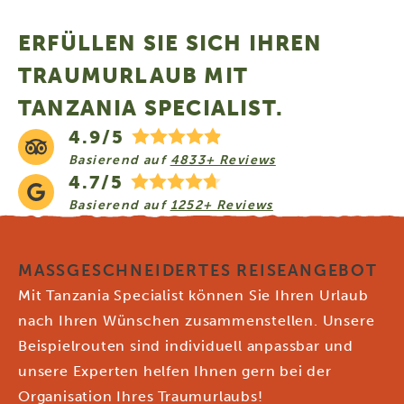
ERFÜLLEN SIE SICH IHREN
TRAUMURLAUB MIT
TANZANIA SPECIALIST.
4.9/5
Basierend auf
4833+ Reviews
4.7/5
Basierend auf
1252+ Reviews
MASSGESCHNEIDERTES REISEANGEBOT
Mit Tanzania Specialist können Sie Ihren Urlaub
nach Ihren Wünschen zusammenstellen. Unsere
Beispielrouten sind individuell anpassbar und
unsere Experten helfen Ihnen gern bei der
Organisation Ihres Traumurlaubs!