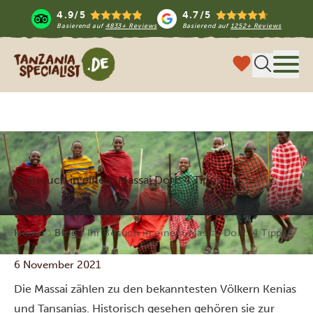
4.9/5
4.7/5
Basierend auf
4833+ Reviews
Basierend auf
1252+ Reviews
Tanzania Specialist
Menü
Ihr Besuch in einem Massai Dorf: 4 Tipps
Home
Blog
Ihr Besuch in einem Massai Dorf: 4 Tipps
6 November 2021
Die Massai zählen zu den bekanntesten Völkern Kenias
und Tansanias. Historisch gesehen gehören sie zur