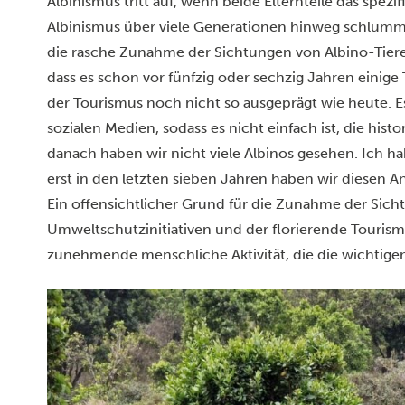
Albinismus tritt auf, wenn beide Elternteile das spez
Albinismus über viele Generationen hinweg schlummer
die rasche Zunahme der Sichtungen von Albino-Tieren
dass es schon vor fünfzig oder sechzig Jahren einige
der Tourismus noch nicht so ausgeprägt wie heute. E
sozialen Medien, sodass es nicht einfach ist, die his
danach haben wir nicht viele Albinos gesehen. Ich ha
erst in den letzten sieben Jahren haben wir diesen An
Ein offensichtlicher Grund für die Zunahme der Sicht
Umweltschutzinitiativen und der florierende Tourismu
zunehmende menschliche Aktivität, die die wichtigen