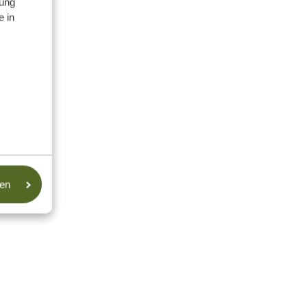
ung
e in
sen