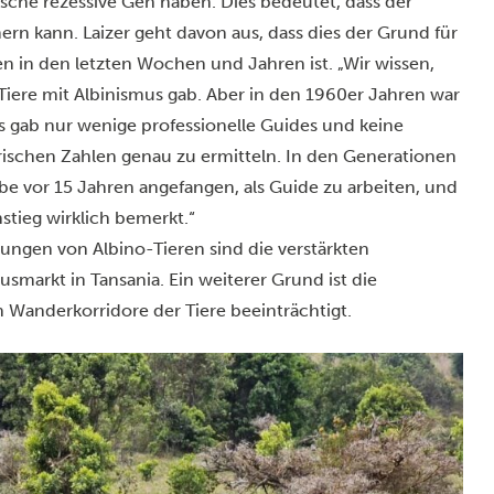
ifische rezessive Gen haben. Dies bedeutet, dass der
n kann. Laizer geht davon aus, dass dies der Grund für
 in den letzten Wochen und Jahren ist. „Wir wissen,
 Tiere mit Albinismus gab. Aber in den 1960er Jahren war
s gab nur wenige professionelle Guides und keine
torischen Zahlen genau zu ermitteln. In den Generationen
be vor 15 Jahren angefangen, als Guide zu arbeiten, und
stieg wirklich bemerkt.“
ungen von Albino-Tieren sind die verstärkten
smarkt in Tansania. Ein weiterer Grund ist die
 Wanderkorridore der Tiere beeinträchtigt.