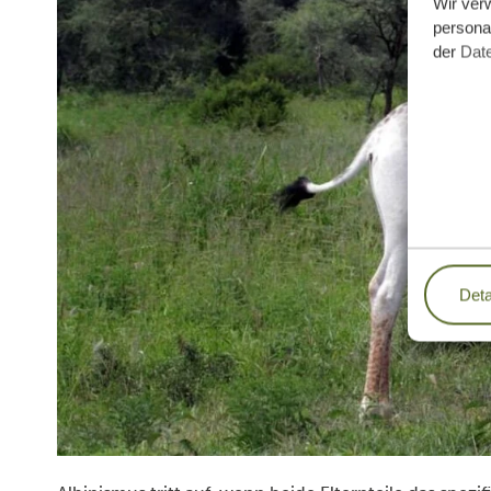
Wir ver
personal
der
Dat
Deta