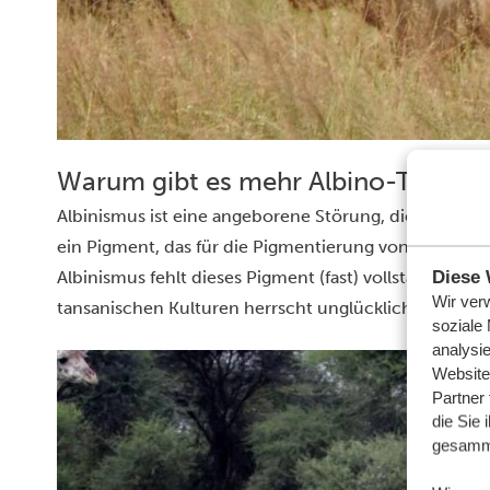
Warum gibt es mehr Albino-Tiere in
Albinismus ist eine angeborene Störung, die die Prod
ein Pigment, das für die Pigmentierung von Haut, Auge
Diese 
Albinismus fehlt dieses Pigment (fast) vollständig. Be
Wir ver
tansanischen Kulturen herrscht unglücklicherweise 
soziale
analysi
Website
Partner
die Sie 
gesamme