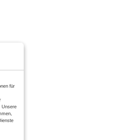
nen für
r
. Unsere
ammen,
Dienste