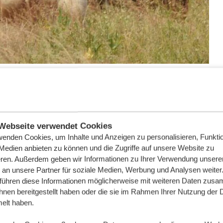
 Tansania?
uktion von Melanin im Körper beeinträchtigt. Melanin ist
n, Haaren, Fell und Krallen bei Tieren sorgt. Tieren mit
Webseite verwendet Cookies
i Menschen ist der Zustand ähnlich, und in einigen
wenden Cookies, um Inhalte und Anzeigen zu personalisieren, Funktio
noch immer ein Stigma vor.
 Medien anbieten zu können und die Zugriffe auf unsere Website zu
eren. Außerdem geben wir Informationen zu Ihrer Verwendung unsere
 an unsere Partner für soziale Medien, Werbung und Analysen weiter
 führen diese Informationen möglicherweise mit weiteren Daten zus
ihnen bereitgestellt haben oder die sie im Rahmen Ihrer Nutzung der 
lt haben.