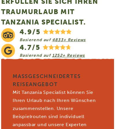
ERFÜLLEN SIE SICH IHREN
TRAUMURLAUB MIT
TANZANIA SPECIALIST.
4.9/5
Basierend auf
4833+ Reviews
4.7/5
Basierend auf
1252+ Reviews
MASSGESCHNEIDERTES R
EISEANGEBOT
Mit Tanzania Specialist können Sie
Ihren Urlaub nach Ihren Wünschen
zusammenstellen. Unsere
Beispielrouten sind individuell
anpassbar und unsere Experten