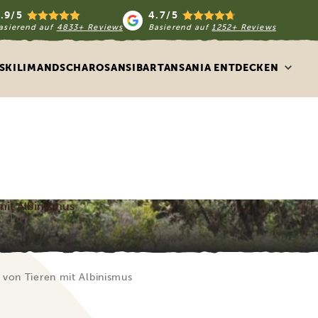
.9/5
4.7/5
asierend auf
4833+ Reviews
Basierend auf
1252+ Reviews
S
KILIMANDSCHARO
SANSIBAR
TANSANIA ENTDECKEN
mit Albinismus
 von Tieren mit Albinismus