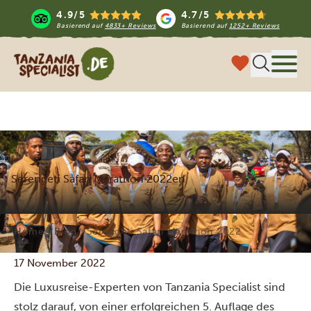
4.9/5
4.7/5
Basierend auf
4833+ Reviews
Basierend auf
1252+ Reviews
Tanzania Specialist
Menü
Serengeti Safari Marathon 2022en
Home
Blog
Serengeti Safari Marathon 2022
17 November 2022
Die Luxusreise-Experten von Tanzania Specialist sind
stolz darauf, von einer erfolgreichen 5. Auflage des