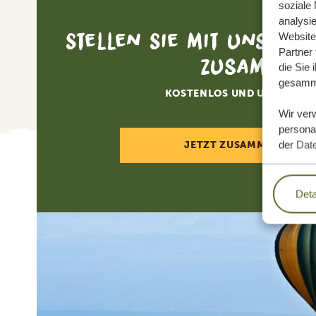
soziale
analysi
Stellen Sie mit uns Ihr
Website
Partner
zusammen
die Sie 
gesamme
KOSTENLOS UND UNVERBIN
Wir ver
personal
der
Dat
JETZT ZUSAMMENSTELL
Deta