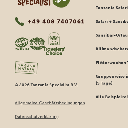
Tansania Safar
+49 408 7407061
Safari + Sansib
Sansibar-Urla
Kilimandschar
Flitterwochen 
Gruppenreise i
(5 Tage)
© 2026 Tanzania Specialist B.V.
Alle Beispielr
Allgemeine Geschäftsbedingungen
Datenschutzerklärung