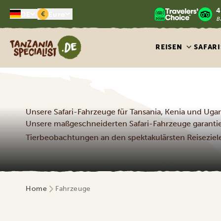
4
€
DE
Euro
B
Tanzania Specialist
REISEN
SAFARI
Unsere Safari-Fahrzeuge für Tansania, Kenia und Uga
Unsere maßgeschneiderten Safari-Fahrzeuge garanti
Tierbeobachtungen an den spektakulärsten Reiseziele
Home
Fahrzeuge