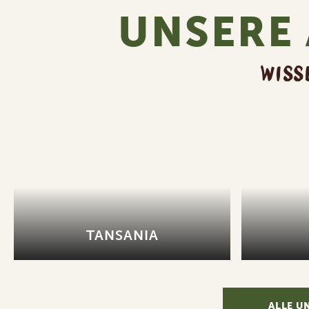
UNSERE 
WISS
TANSANIA
ALLE U