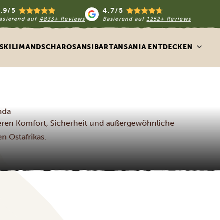
.9/5
4.7/5
asierend auf
4833+ Reviews
Basierend auf
1252+ Reviews
S
KILIMANDSCHARO
SANSIBAR
TANSANIA ENTDECKEN
nda
eren Komfort, Sicherheit und außergewöhnliche
n Ostafrikas.