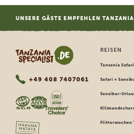
Footer
UNSERE GÄSTE EMPFEHLEN TANZANIA 
Tanzania Specialist
REISEN
Tansania Safar
+49 408 7407061
Safari + Sansib
Sansibar-Urla
Kilimandschar
Flitterwochen 