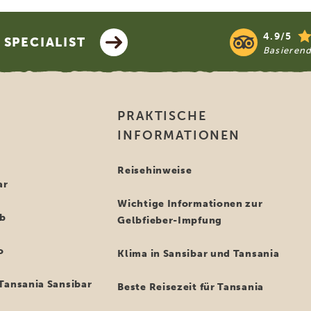
4.9/5
SPECIALIST
Basieren
PRAKTISCHE
INFORMATIONEN
i
Reisehinweise
ar
Wichtige Informationen zur
ub
Gelbfieber-Impfung
o
Klima in Sansibar und Tansania
Tansania Sansibar
Beste Reisezeit für Tansania