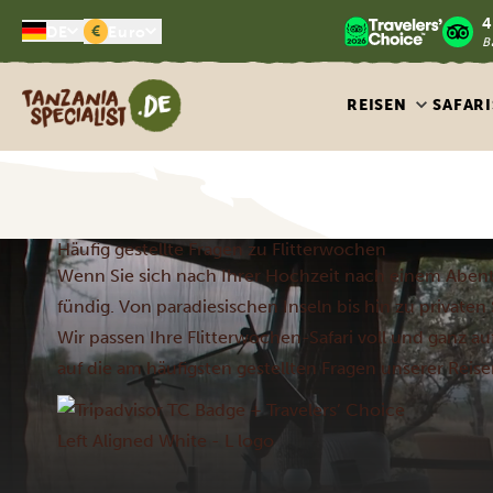
4
€
DE
Euro
B
Tanzania Specialist
REISEN
SAFARI
Häufig gestellte Fragen zu Flitterwochen
Wenn Sie sich nach Ihrer Hochzeit nach einem Abente
fündig. Von paradiesischen Inseln bis hin zu privaten 
Wir passen Ihre Flitterwochen-Safari voll und ganz a
auf die am häufigsten gestellten Fragen unserer Reise