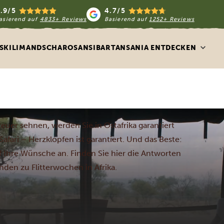
.9/5
4.7/5
asierend auf
4833+ Reviews
Basierend auf
1252+ Reviews
S
KILIMANDSCHARO
SANSIBAR
TANSANIA ENTDECKEN
uer sehnen, werden Sie in Ostafrika garantiert
Safari – Herzklopfen ist garantiert. Und das Beste:
uf Ihre Wünsche an. Finden Sie hier die Antworten
nden zu Flitterwochen in Afrika.