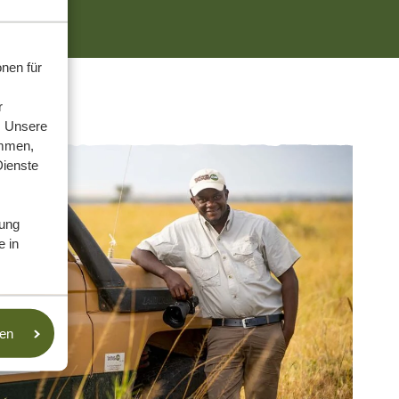
nen für
r
. Unsere
ammen,
Dienste
ung
e in
sen