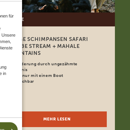
nen für
8 TAGE
r
. Unsere
8 TAGE SCHIMPANSEN SAFARI
ammen,
GOMBE STREAM + MAHALE
Dienste
MOUNTAINS
Wanderung durch ungezähmte
ung
Wildnis
e in
Park nur mit einem Boot
erreichbar
MEHR LESEN
sen