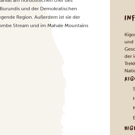
sanias am nordöstlichen Ufer des
e Burundis und der Demokratischen
IN
iegende Region. Außerdem ist sie der
ombe Stream
und im
Mahale Mountains
Kigo
und 
Gesc
der 
Trek
Nati
KIG
HIG