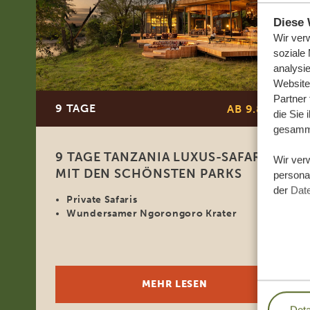
Diese 
Wir ver
soziale
analysi
Website
Partner
9 TAGE
AB 9.880 €
*
die Sie 
gesamme
9 TAGE TANZANIA LUXUS-SAFARI
Wir ver
MIT DEN SCHÖNSTEN PARKS
personal
der
Dat
Private Safaris
Wundersamer Ngorongoro Krater
MEHR LESEN
Deta