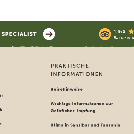
4.9/5
SPECIALIST
Basieren
PRAKTISCHE
INFORMATIONEN
i
Reisehinweise
ar
Wichtige Informationen zur
ub
Gelbfieber-Impfung
o
Klima in Sansibar und Tansania