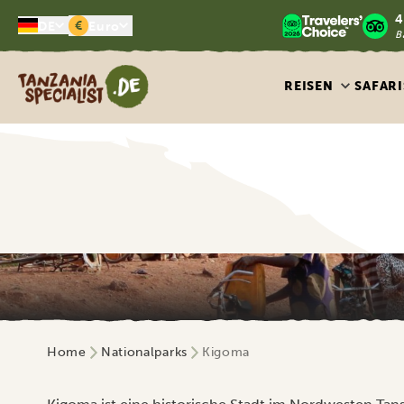
4
€
DE
Euro
B
Tanzania Specialist
REISEN
SAFARI
Home
Nationalparks
Kigoma