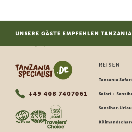
Footer
UNSERE GÄSTE EMPFEHLEN TANZANIA 
Tanzania Specialist
REISEN
Tansania Safar
+49 408 7407061
Safari + Sansib
Sansibar-Urla
Kilimandschar