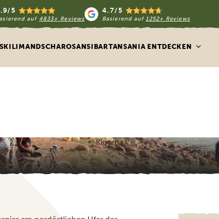
.9/5
4.7/5
asierend auf
4833+ Reviews
Basierend auf
1252+ Reviews
S
KILIMANDSCHARO
SANSIBAR
TANSANIA ENTDECKEN
Kigoma