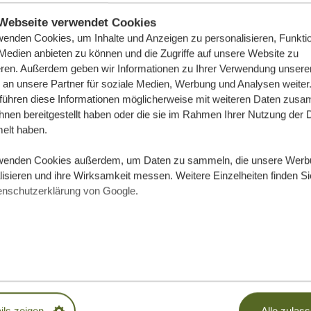
Webseite verwendet Cookies
wenden Cookies, um Inhalte und Anzeigen zu personalisieren, Funktio
 Medien anbieten zu können und die Zugriffe auf unsere Website zu
eren. Außerdem geben wir Informationen zu Ihrer Verwendung unsere
 an unsere Partner für soziale Medien, Werbung und Analysen weiter
 führen diese Informationen möglicherweise mit weiteren Daten zus
ihnen bereitgestellt haben oder die sie im Rahmen Ihrer Nutzung der 
lt haben.
12 TAGE
AB 9.376 €
*
wenden Cookies außerdem, um Daten zu sammeln, die unsere Werb
isieren und ihre Wirksamkeit messen. Weitere Einzelheiten finden Si
12 TAGE LUXUS-SAFARI IN TANSANIA
enschutzerklärung von Google
.
UND SANSIBAR
Legendäre Safari-Abenteuer
Einsame Strände auf Sansibar
MEHR LESEN
ils zeigen
Alle zulas